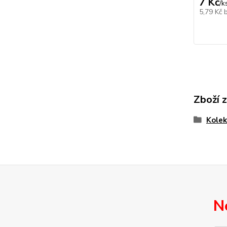
7 Kč
/
k
5,79 Kč
Zboží 
Kolek
N