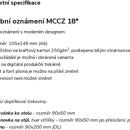
tní specifikace
bní oznámení MCCZ 18*
 oznámení s moderním designem.
měr: 105x148 mm (A6)
2
ištěno na kraftový karton 250g/m
, podlepeno bílým strukturo
požádání je možná i obrácená varianta
k na digitální produkční tiskárně
t a font písma je možno na přání změnit
evnost není možné změnit
cí doplňkové tiskoviny:
vánka ke stolu
- rozměr 90x50 mm
novka na stůl,
tvar stříšky - rozměr 90x50 mm po přeložení, 
nu
- rozměr 90x200 mm (DL)