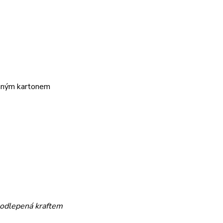
vaným kartonem
podlepená kraftem