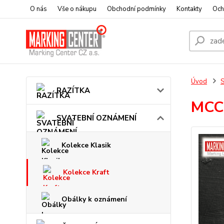
O nás
Vše o nákupu
Obchodní podmínky
Kontakty
Och
Úvod
RAZÍTKA
MCC
SVATEBNÍ OZNÁMENÍ
Kolekce Klasik
Kolekce Kraft
Obálky k oznámení