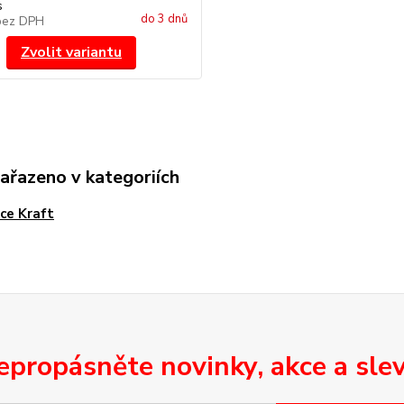
s
do 3 dnů
bez DPH
Zvolit variantu
zařazeno v kategoriích
ce Kraft
epropásněte novinky, akce a slev