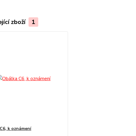
jící zboží
1
C6, k oznámení