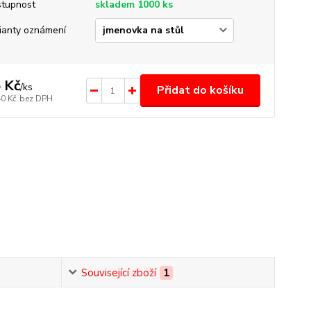
tupnost
skladem 1000 ks
ianty oznámení
 Kč
/
ks
Přidat do košíku
40 Kč
bez DPH
Související zboží
1