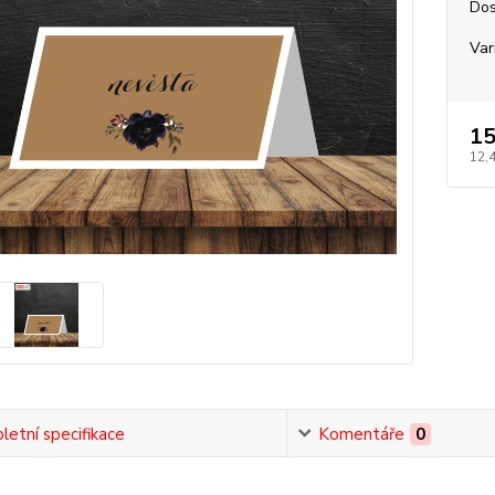
Dos
Var
15
12,
etní specifikace
Komentáře
0