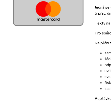
Jedná se 
5 prac. dn
Texty na 
Pro spáro
Na přání 
sam
žád
odp
uví
sva
čísl
zas
Poptávku 