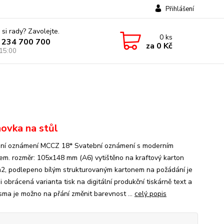
Přihlášení
 si rady? Zavolejte.
0
ks
 234 700 700
za
0 Kč
 15:00
ovka na stůl
ní oznámení MCCZ 18* Svatební oznámení s moderním
em. rozměr: 105x148 mm (A6) vytištěno na kraftový karton
2, podlepeno bílým strukturovaným kartonem na požádání je
 obrácená varianta tisk na digitální produkční tiskárně text a
ísma je možno na přání změnit barevnost ...
celý popis