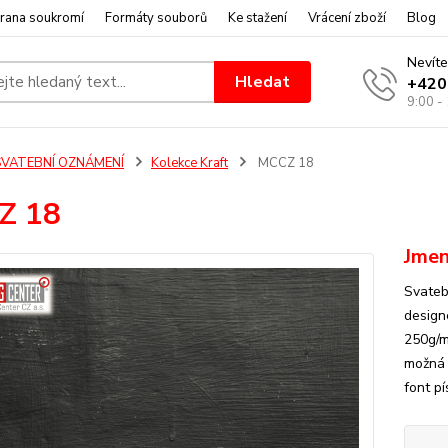
rana soukromí
Formáty souborů
Ke stažení
Vrácení zboží
Blog
Nevíte
Hledat
+420
9:00 -
SVATEBNÍ OZNÁMENÍ
Kolekce Kraft
MCCZ 18
Z 18
Jmen
Svateb
design
250g/m
možná i
font p