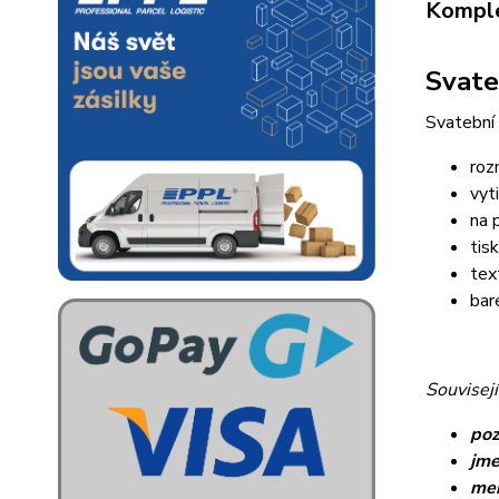
Komple
Svate
Svatební
roz
vyt
na 
tis
tex
bar
Souvisejí
poz
jme
me