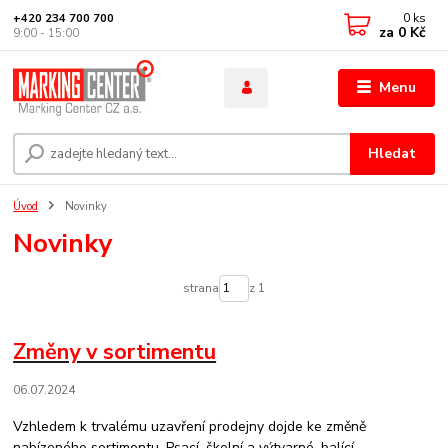
0
ks
+420 234 700 700
za
0 Kč
9:00 - 15:00
Menu
Hledat
Úvod
Novinky
Novinky
strana
z 1
Změny v sortimentu
06.07.2024
Vzhledem k trvalému uzavření prodejny dojde ke změně
nabízeného sortimentu. Psací, školní a výtvarné, balící,