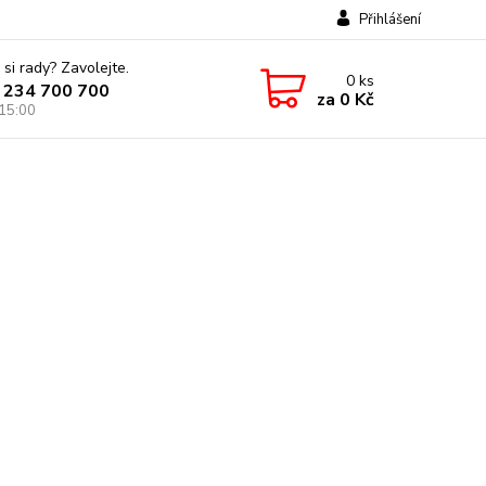
Přihlášení
 si rady? Zavolejte.
0
ks
 234 700 700
za
0 Kč
 15:00