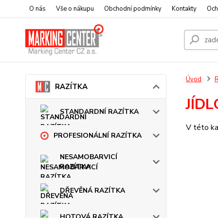
O nás
Vše o nákupu
Obchodní podmínky
Kontakty
Och
Úvod
RAZÍTKA
JÍDL
STANDARDNÍ RAZÍTKA
V této ka
PROFESIONÁLNÍ RAZÍTKA
NESAMOBARVICÍ
RAZÍTKA
DŘEVĚNÁ RAZÍTKA
HOTOVÁ RAZÍTKA