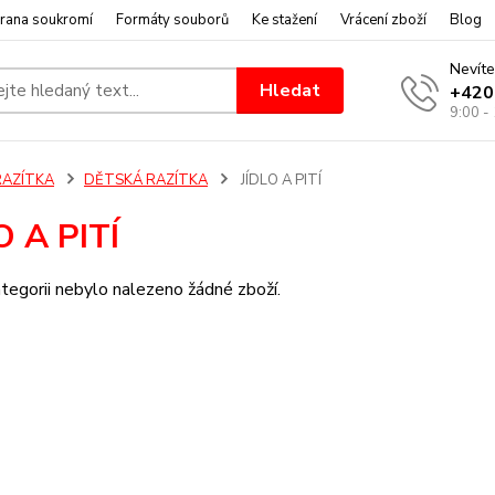
rana soukromí
Formáty souborů
Ke stažení
Vrácení zboží
Blog
Nevíte
Hledat
+420
9:00 -
RAZÍTKA
DĚTSKÁ RAZÍTKA
JÍDLO A PITÍ
O A PITÍ
tegorii nebylo nalezeno žádné zboží.