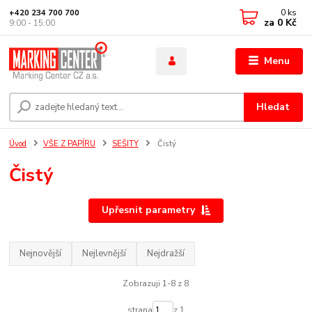
0
ks
+420 234 700 700
za
0 Kč
9:00 - 15:00
Menu
Hledat
Úvod
VŠE Z PAPÍRU
SEŠITY
Čistý
Čistý
Upřesnit parametry
Nejnovější
Nejlevnější
Nejdražší
Zobrazuji 1-8 z 8
strana
z 1