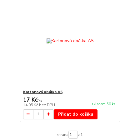
Kartonová obálka A5
17 Kč
/
ks
skladem 50 ks
14,05 Kč
bez DPH
Přidat do košíku
strana
z 1