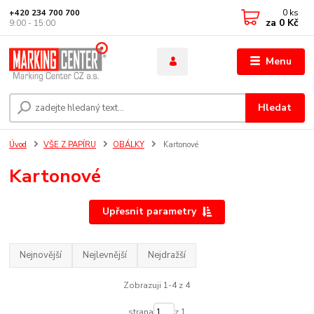
0
ks
+420 234 700 700
za
0 Kč
9:00 - 15:00
Menu
Hledat
Úvod
VŠE Z PAPÍRU
OBÁLKY
Kartonové
Kartonové
Upřesnit parametry
Nejnovější
Nejlevnější
Nejdražší
Zobrazuji 1-4 z 4
strana
z 1