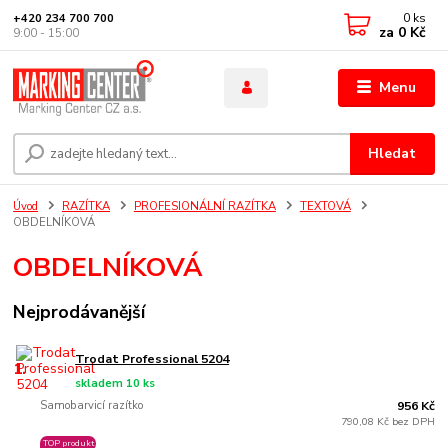
0
ks
+420 234 700 700
za
0 Kč
9:00 - 15:00
Menu
Hledat
Úvod
RAZÍTKA
PROFESIONÁLNÍ RAZÍTKA
TEXTOVÁ
OBDELNÍKOVÁ
OBDELNÍKOVÁ
Nejprodávanější
Trodat Professional 5204
1.
skladem 10 ks
Samobarvicí razítko
956 Kč
790,08 Kč bez DPH
TOP produkt