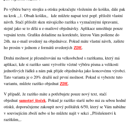
Po výběru barvy strojku a otisku pokračujte vložením do košíku, dále pak
na krok ,,1. Obsah košíku,,
kde můžete napsat text popř. přiložit vlastní
návrh. Stačí přiložit sken stávajícího razítka s vyznačenými úpravami,
stejně jako se to dělá u e-mailové objednávky. Aplikace umožňuje pouze
vepsání textu. Grafiku doladíme na korektuře, kterou Vám pošleme do
24h. na e-mail uvedený na objednávce. Pokud máte vlastní návrh, zašlete
ZDE
ho prosím v jednom z formátů uvedených
.
Druhá možnost je přesměrování na velkoobchod s razítkama, který má
aplikaci, kde si razítko sami vytvoříte včetně výběru písma a velikosti
jednotlivých řádků a nám pak přijde objednávka jako koncovému výrobci.
Tato varianta je o 20% dražší než první možnost. Pokud si vyberete tuto
ZDE
variantu, můžete razítko objednat
.
V případě, že razítko máte a potřebujete pouze nový text, stačí
samotný štoček
objednat
. Pokud je razítko starší nebo má za sebou hodně
otisků, doporučujeme zakoupit nový polštářek 6/50, který se Vám nabídne
v souvisejícím zboží nebo si ho můžete najít v sekci ,,Příslušenství k
razítkům,,.