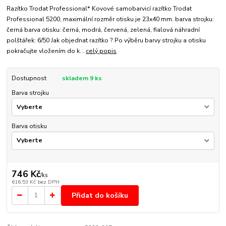
Razítko Trodat Professional* Kovové samobarvicí razítko Trodat
Professional 5200, maximální rozměr otisku je 23x40 mm. barva strojku:
černá barva otisku: černá, modrá, červená, zelená, fialová náhradní
polštářek: 6/50 Jak objednat razítko ? Po výběru barvy strojku a otisku
pokračujte vložením do k...
celý popis
Dostupnost
skladem 9 ks
Barva strojku
Barva otisku
746 Kč
/
ks
616,53 Kč
bez DPH
Přidat do košíku