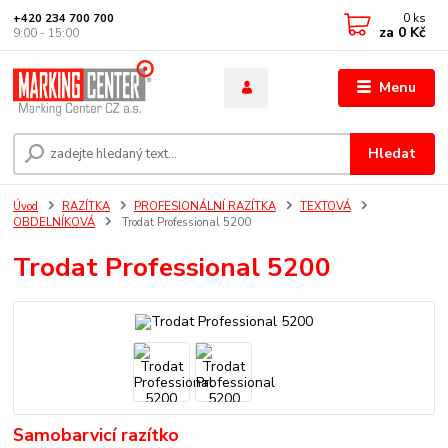
0
ks
+420 234 700 700
za
0 Kč
9:00 - 15:00
Menu
Hledat
Úvod
RAZÍTKA
PROFESIONÁLNÍ RAZÍTKA
TEXTOVÁ
OBDELNÍKOVÁ
Trodat Professional 5200
Trodat Professional 5200
Samobarvicí razítko