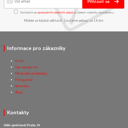
Přihlásit se
Souhlasím se
zpracováním osobních údajů
za účelem rozesílky newsletteru.
Můžete se kdykoli odhlásit. Zasíláme jednou za 14 dní.
Informace pro zákazníky
O nás
Jak nakupovat
Obchodní podmínky
Fotogalerie
Kontakty
Blog
Kontakty
Sídlo společnosti Praha 10