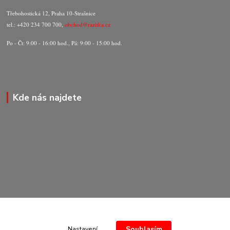
Třebohostická 12, Praha 10-Strašnice
tel.: +420 234 700 700,
obchod@razitka.cz
Po - Čt: 9:00 - 16:00 hod., Pá: 9:00 - 15:00 hod.
Kde nás najdete
Souhlasím
Nastavení