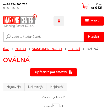
0
ks
+420 234 700 700
za
0 Kč
9:00 - 15:00
Menu
Hledat
Úvod
RAZÍTKA
STANDARDNÍ RAZÍTKA
TEXTOVÁ
OVÁLNÁ
OVÁLNÁ
Upřesnit parametry
Nejnovější
Nejlevnější
Nejdražší
Zobrazuji 1-2 z 2
strana
z 1