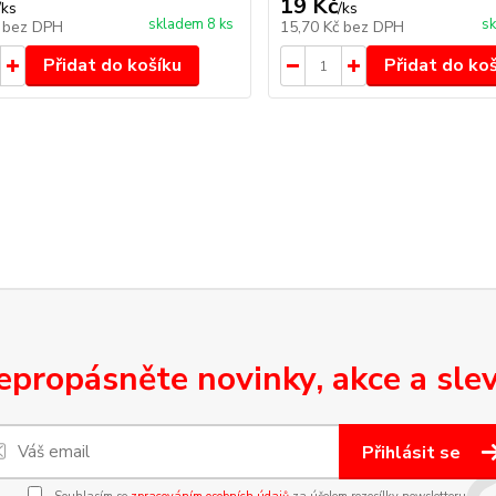
19 Kč
/
ks
/
ks
skladem 8 ks
sk
č
bez DPH
15,70 Kč
bez DPH
Přidat do košíku
Přidat do ko
epropásněte novinky, akce a slev
Přihlásit se