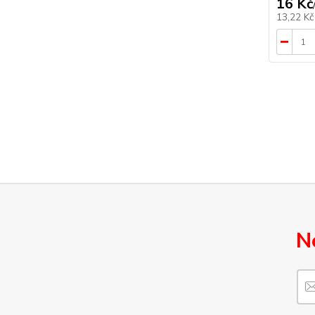
16 Kč
13,22 K
N