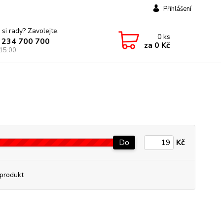
Přihlášení
 si rady? Zavolejte.
0
ks
 234 700 700
za
0 Kč
 15:00
Do
Kč
produkt