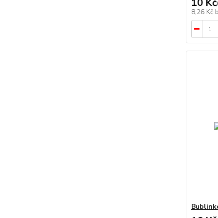
10 Kč
8,26 Kč
Bublink