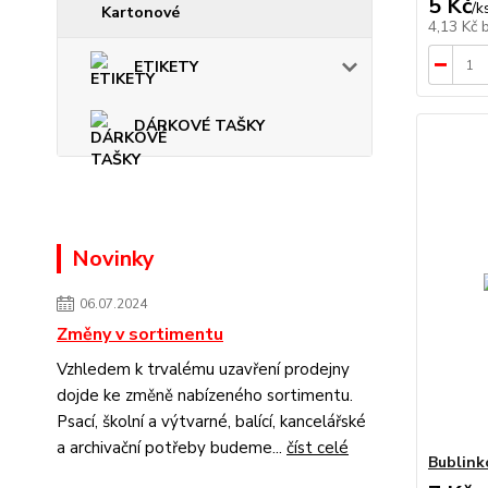
5 Kč
/
k
Kartonové
4,13 Kč
ETIKETY
DÁRKOVÉ TAŠKY
Novinky
06.07.2024
Změny v sortimentu
Vzhledem k trvalému uzavření prodejny
dojde ke změně nabízeného sortimentu.
Psací, školní a výtvarné, balící, kancelářské
a archivační potřeby budeme...
číst celé
Bublink