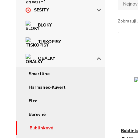
Nejnově
SEŠITY
Zobrazuji 
BLOKY
TISKOPISY
OBÁLKY
Smartline
Harmanec-Kuvert
Elco
Barevné
Bublinkové
Bublink