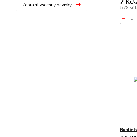
7 Kč
/
k
Zobrazit všechny novinky
5,79 Kč
Bublink