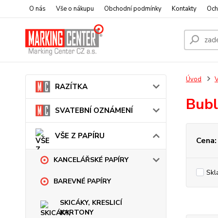
O nás
Vše o nákupu
Obchodní podmínky
Kontakty
Och
Úvod
V
RAZÍTKA
Bubl
SVATEBNÍ OZNÁMENÍ
VŠE Z PAPÍRU
Cena:
KANCELÁŘSKÉ PAPÍRY
Skl
BAREVNÉ PAPÍRY
SKICÁKY, KRESLICÍ
KARTONY