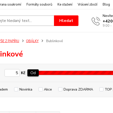
rana soukromí
Formáty souborů
Ke stažení
Vrácení zboží
Blog
Nevíte
Hledat
+420
9:00 -
ŠE Z PAPÍRU
OBÁLKY
Bublinkové
inkové
Kč
Od
adem
Novinka
Akce
Doprava ZDARMA
TOP 