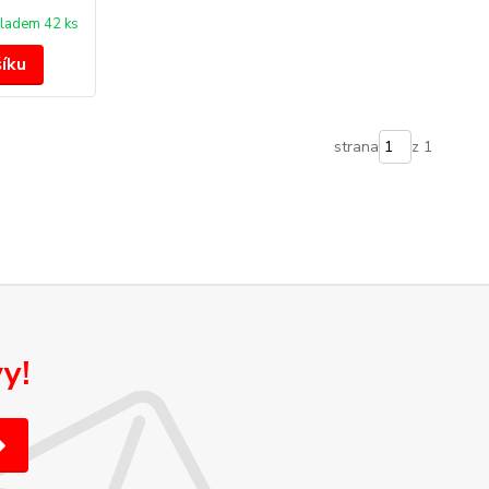
ladem 42 ks
šíku
strana
z 1
y!