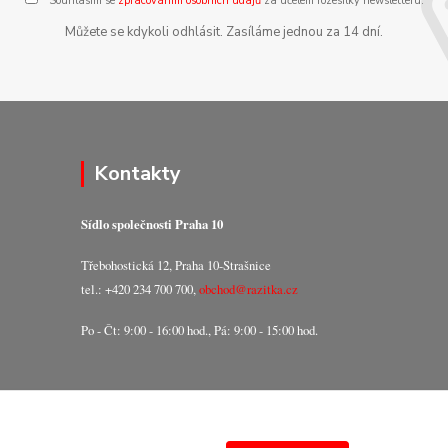
Souhlasím se
zpracováním osobních údajů
za účelem rozesílky newsletteru.
Můžete se kdykoli odhlásit. Zasíláme jednou za 14 dní.
Kontakty
Sídlo společnosti Praha 10
Třebohostická 12, Praha 10-Strašnice
tel.: +420 234 700 700,
obchod@razitka.cz
Po - Čt: 9:00 - 16:00 hod., Pá: 9:00 - 15:00 hod.