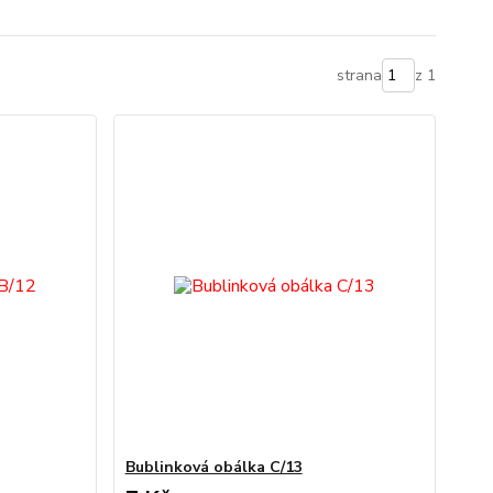
strana
z 1
Bublinková obálka C/13