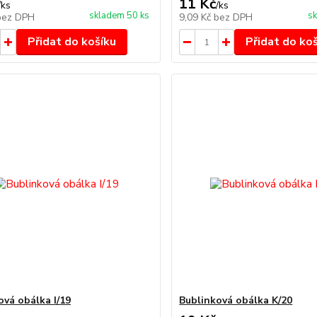
11 Kč
/
ks
/
ks
skladem 50 ks
sk
bez DPH
9,09 Kč
bez DPH
Přidat do košíku
Přidat do ko
ová obálka I/19
Bublinková obálka K/20