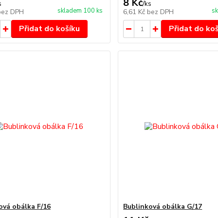
8 Kč
s
/
ks
skladem 100 ks
sk
bez DPH
6,61 Kč
bez DPH
Přidat do košíku
Přidat do ko
ová obálka F/16
Bublinková obálka G/17