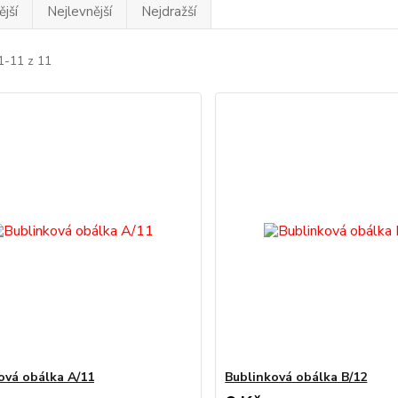
jší
Nejlevnější
Nejdražší
1-11 z 11
ová obálka A/11
Bublinková obálka B/12