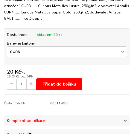
označení. CUR3 ...... Curious Metallics Lustre, 250g/m2, dodavatel Antalis
CUR4 ...... Curious Metallics Super Gold, 250g/m2, dodavatel Antalis
GAL1 ...... ...
celý popis
Dostupnost
skladem 20 ks
Barevné kartony
20 Kč
/
ks
16,53 Kč
bez DPH
Přidat do košíku
Číslo produktu:
60011-050
Kompletní specifikace