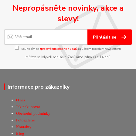
Nepropásněte novinky, akce a
slevy!
Přihlásit se
Souhlasím se
zpracováním osobních údajů
za účelem rozesílky newsletteru.
Můžete se kdykoli odhlásit. Zasíláme jednou za 14 dní.
Informace pro zákazníky
O nás
Jak nakupovat
Obchodní podmínky
Fotogalerie
Kontakty
Blog