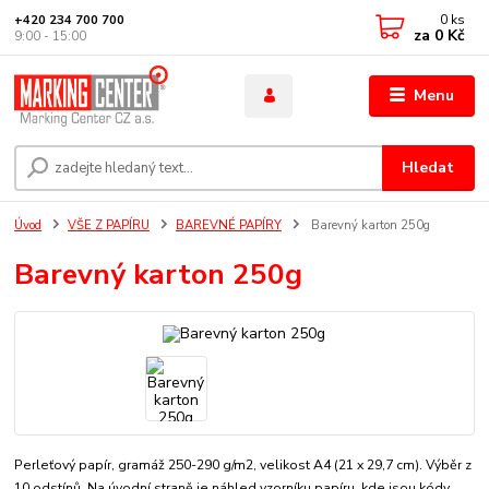
0
ks
+420 234 700 700
za
0 Kč
9:00 - 15:00
Menu
Hledat
Úvod
VŠE Z PAPÍRU
BAREVNÉ PAPÍRY
Barevný karton 250g
Barevný karton 250g
Perleťový papír, gramáž 250-290 g/m2, velikost A4 (21 x 29,7 cm). Výběr z
10 odstínů. Na úvodní straně je náhled vzorníku papíru, kde jsou kódy