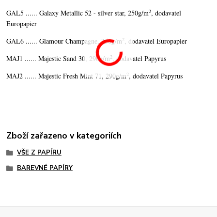
2
GAL5 ...... Galaxy Metallic 52 - silver star, 250g/m
, dodavatel
Europapier
2
GAL6 ...... Glamour Champagne, 250g/m
, dodavatel Europapier
2
MAJ1 ...... Majestic Sand 30, 290g/m
, dodavatel Papyrus
2
MAJ2 ...... Majestic Fresh Mint 71, 290g/m
, dodavatel Papyrus
Zboží zařazeno v kategoriích
VŠE Z PAPÍRU
BAREVNÉ PAPÍRY