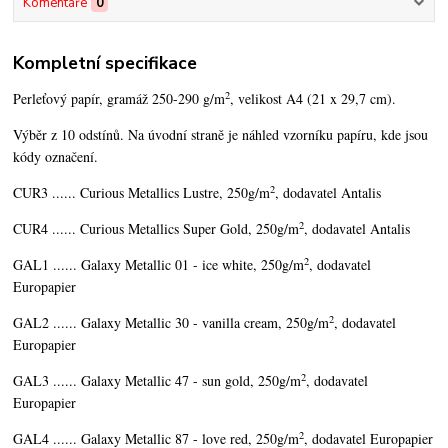
Komentáře
0
Kompletní specifikace
2
Perleťový papír, gramáž 250-290 g/m
, velikost A4 (21 x 29,7 cm).
Výběr z 10 odstínů. Na úvodní straně je náhled vzorníku papíru, kde jsou
kódy označení.
2
CUR3 ...... Curious Metallics Lustre, 250g/m
, dodavatel Antalis
2
CUR4 ...... Curious Metallics Super Gold, 250g/m
, dodavatel Antalis
2
GAL1 ...... Galaxy Metallic 01 - ice white, 250g/m
, dodavatel
Europapier
2
GAL2 ...... Galaxy Metallic 30 - vanilla cream, 250g/m
, dodavatel
Europapier
2
GAL3 ...... Galaxy Metallic 47 - sun gold, 250g/m
, dodavatel
Europapier
2
GAL4 ...... Galaxy Metallic 87 - love red, 250g/m
, dodavatel Europapier