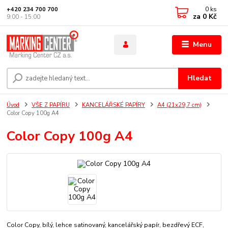
0
ks
+420 234 700 700
za
0 Kč
9:00 - 15:00
Menu
Hledat
Úvod
VŠE Z PAPÍRU
KANCELÁŘSKÉ PAPÍRY
A4 (21x29,7 cm)
Color Copy 100g A4
Color Copy 100g A4
Color Copy, bílý, lehce satinovaný, kancelářský papír, bezdřevý ECF,