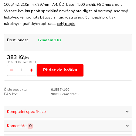
100g/m2, 210mm x 297mm, A4, ÚD, balení 500 archů, FSC mix credit
Vysoce kvalitní papír speciálně navržený pro digitální barevný laserový
tisk.Vysoké hodnoty bělosti a hladkosti předurčují papír pro tisk
náročných grafických aplikac...
celý popis
Dostupnost
skladem 2 ks
383 Kč
/
ks
316,53 Kč
bez DPH
Přidat do košíku
Číslo produktu:
01557-100
EAN kód:
9003974411965
Kompletní specifikace
Komentáře
0