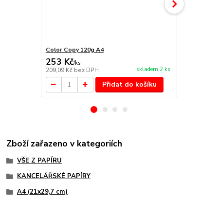
Color Copy 120g A4
Color Copy 
253 Kč
332 Kč
/
ks
/
ks
skladem 2 ks
209,09 Kč
bez DPH
274,38 Kč
be
Přidat do košíku
Zboží zařazeno v kategoriích
VŠE Z PAPÍRU
KANCELÁŘSKÉ PAPÍRY
A4 (21x29,7 cm)