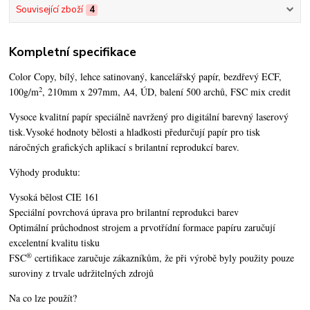
Související zboží
4
Kompletní specifikace
Color Copy, bílý, lehce satinovaný, kancelářský papír, bezdřevý ECF,
2
100g/m
, 210mm x 297mm, A4, ÚD, balení 500 archů, FSC mix credit
Vysoce kvalitní papír speciálně navržený pro digitální barevný laserový
tisk.Vysoké hodnoty bělosti a hladkosti předurčují papír pro tisk
náročných grafických aplikací s brilantní reprodukcí barev.
Výhody produktu:
Vysoká bělost CIE 161
Speciální povrchová úprava pro brilantní reprodukci barev
Optimální průchodnost strojem a prvotřídní formace papíru zaručují
excelentní kvalitu tisku
®
FSC
certifikace zaručuje zákazníkům, že při výrobě byly použity pouze
suroviny z trvale udržitelných zdrojů
Na co lze použít?