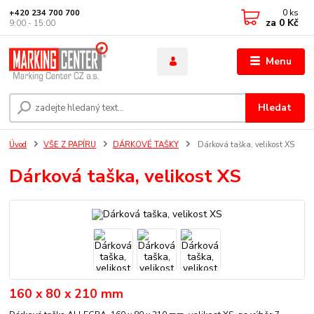
0
ks
+420 234 700 700
za
0 Kč
9:00 - 15:00
Menu
Hledat
Úvod
VŠE Z PAPÍRU
DÁRKOVÉ TAŠKY
Dárková taška, velikost XS
Dárková taška, velikost XS
160 x 80 x 210 mm