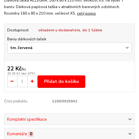
Dárková taška ALLEGRA, 160 x 80 x 210 mm, velikost XS, na výběr 7
barev. Dárková papírová taška v atraktivních barevných odstínech.
Rozměry 160 x 80 x 210 mm, velikost XS.
celý popis
Dostupnost
skladem u dodavatele, do 1 týdne
Barvy dárkových tašek
22 Kč
/
ks
18,18 Kč
bez DPH
Přidat do košíku
Číslo produktu:
1100/0925942
Kompletní specifikace
Komentáře
0