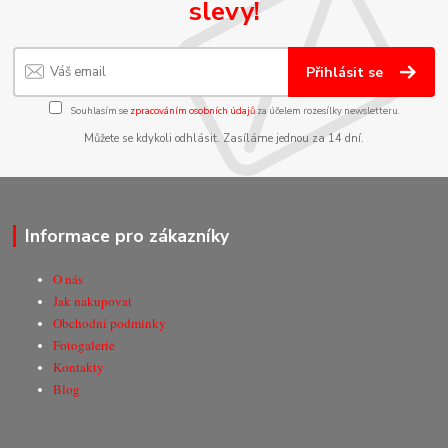
slevy!
Přihlásit se
Souhlasím se
zpracováním osobních údajů
za účelem rozesílky newsletteru.
Můžete se kdykoli odhlásit. Zasíláme jednou za 14 dní.
Informace pro zákazníky
O nás
Jak nakupovat
Obchodní podmínky
Fotogalerie
Kontakty
Blog