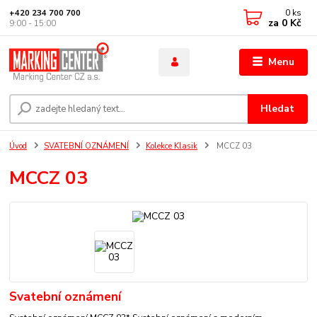
0
ks
+420 234 700 700
za
0 Kč
9:00 - 15:00
Menu
Hledat
Úvod
SVATEBNÍ OZNÁMENÍ
Kolekce Klasik
MCCZ 03
MCCZ 03
Svatební oznámení