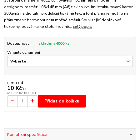
Svatební oznámení MCCZ 03* Svatební oznámení s moderním
designem. rozměr: 105x148 mm (A6) tisk na kvalitní strukturovaný karton
300g/m2 na digitální produkční tiskárně text a font písma je možno na
přání změnit barevnost není možné změnit Související doplňkové
tiskoviny: pozvánka ke stolu - rozmě...
celý popis
Dostupnost
skladem 4000 ks
Varianty oznámení
cena od
10 Kč
/
ks
od
8,26 Kč
bez DPH
Přidat do košíku
Kompletní specifikace