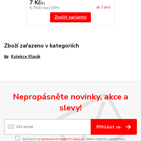
7 Kč
/
ks
do 3 dnů
5,79 Kč
bez DPH
Zvolit variantu
Zboží zařazeno v kategoriích
Kolekce Klasik
Nepropásněte novinky, akce a
slevy!
Přihlásit se
Souhlasím se
zpracováním osobních údajů
za účelem rozesílky newsletteru.