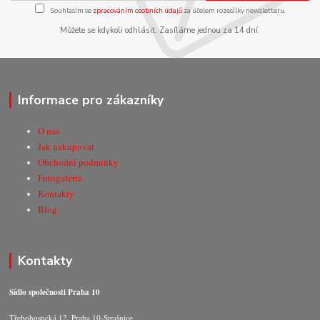
Souhlasím se
zpracováním osobních údajů
za účelem rozesílky newsletteru.
Můžete se kdykoli odhlásit. Zasíláme jednou za 14 dní.
Informace pro zákazníky
O nás
Jak nakupovat
Obchodní podmínky
Fotogalerie
Kontakty
Blog
Kontakty
Sídlo společnosti Praha 10
Třebohostická 12, Praha 10-Strašnice