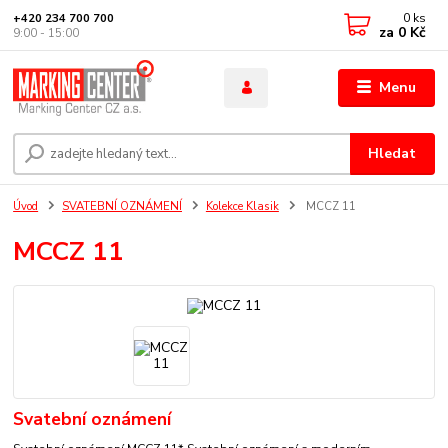
0
ks
+420 234 700 700
za
0 Kč
9:00 - 15:00
Menu
Hledat
Úvod
SVATEBNÍ OZNÁMENÍ
Kolekce Klasik
MCCZ 11
MCCZ 11
Svatební oznámení