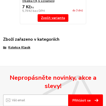
Obálka C6, k oznámení
7 Kč
/
ks
do 3 dnů
5,79 Kč
bez DPH
Zvolit variantu
Zboží zařazeno v kategoriích
Kolekce Klasik
Nepropásněte novinky, akce a
slevy!
Přihlásit se