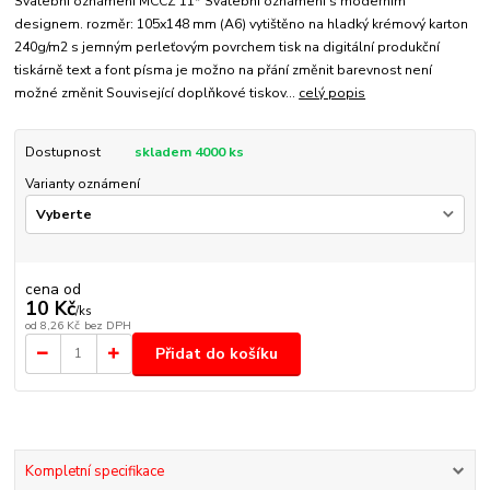
Svatební oznámení MCCZ 11* Svatební oznámení s moderním
designem. rozměr: 105x148 mm (A6) vytištěno na hladký krémový karton
240g/m2 s jemným perleťovým povrchem tisk na digitální produkční
tiskárně text a font písma je možno na přání změnit barevnost není
možné změnit Související doplňkové tiskov...
celý popis
Dostupnost
skladem 4000 ks
Varianty oznámení
cena od
10 Kč
/
ks
od
8,26 Kč
bez DPH
Přidat do košíku
Kompletní specifikace