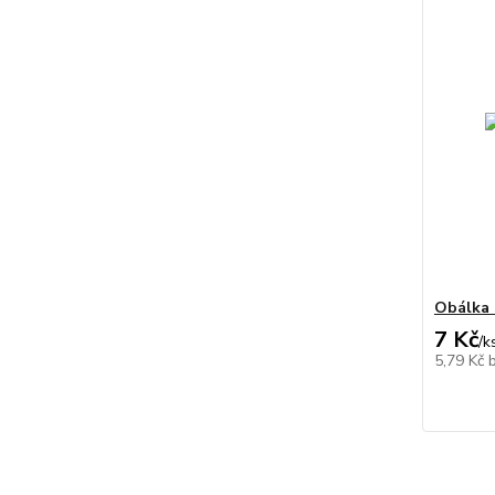
Obálka 
7 Kč
/
k
5,79 Kč