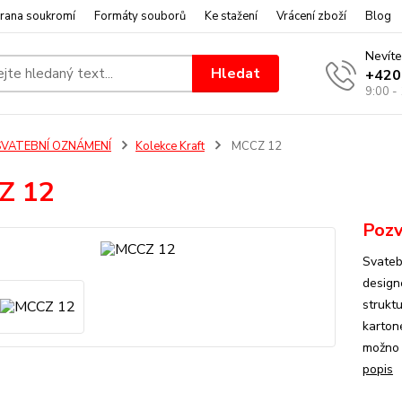
rana soukromí
Formáty souborů
Ke stažení
Vrácení zboží
Blog
Nevíte
Hledat
+420
9:00 -
SVATEBNÍ OZNÁMENÍ
Kolekce Kraft
MCCZ 12
Z 12
Pozv
Svateb
design
strukt
kartone
možno 
popis