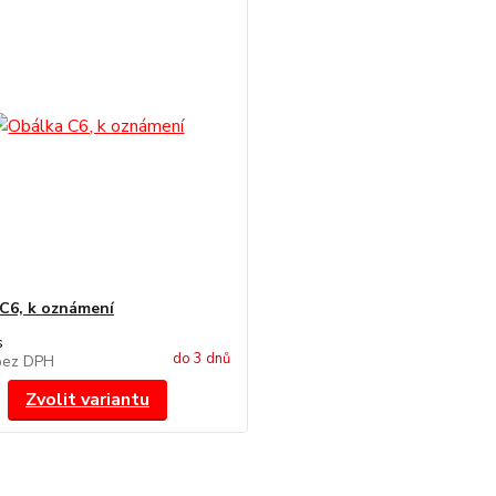
C6, k oznámení
s
do 3 dnů
bez DPH
Zvolit variantu