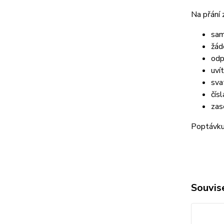
Na přání 
sam
žád
odp
uví
sva
čísl
zas
Poptávku 
Souvise