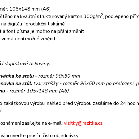
měr: 105x148 mm (A6)
2
ištěno na kvalitní strukturovaný karton 300g/m
, podlepeno pří
k na digitální produkční tiskárně
t a font písma je možno na přání změnit
evnost není možné změnit
cí doplňkové tiskoviny:
vánka ke stolu
- rozměr 90x50 mm
novka na stůl,
tvar stříšky - rozměr 90x50 mm po přeložení, 
nu
- rozměr 105x148 mm (A6)
o zakázkovou výrobu, náhled před výrobou zasíláme do 24 hodin 
í.
oznámení zasílejte na e-mail:
vizitky@razitka.cz
vání uveďte prosím číslo objednávky.