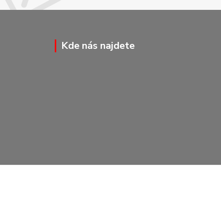
Kde nás najdete
Vytvořeno na
Eshop-rychle.cz