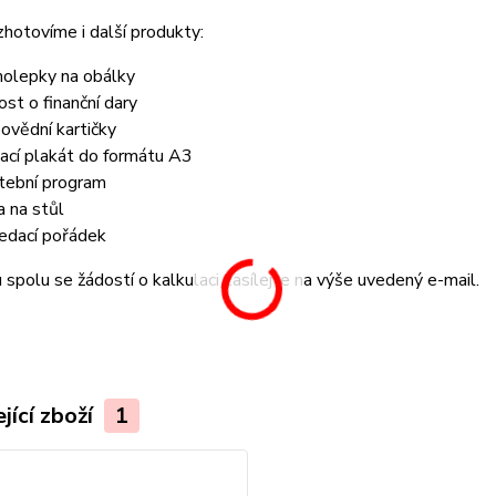
zhotovíme i další produkty:
olepky na obálky
ost o finanční dary
ovědní kartičky
tací plakát do formátu A3
tební program
a na stůl
edací pořádek
spolu se žádostí o kalkulaci zasílejte na výše uvedený e-mail.
jící zboží
1