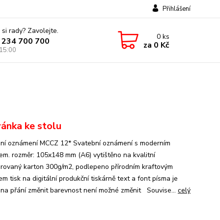
Přihlášení
 si rady? Zavolejte.
0
ks
 234 700 700
za
0 Kč
 15:00
ánka ke stolu
ní oznámení MCCZ 12* Svatební oznámení s moderním
em. rozměr: 105x148 mm (A6) vytištěno na kvalitní
urovaný karton 300g/m2, podlepeno přírodním kraftovým
m tisk na digitální produkční tiskárně text a font písma je
na přání změnit barevnost není možné změnit Souvise...
celý