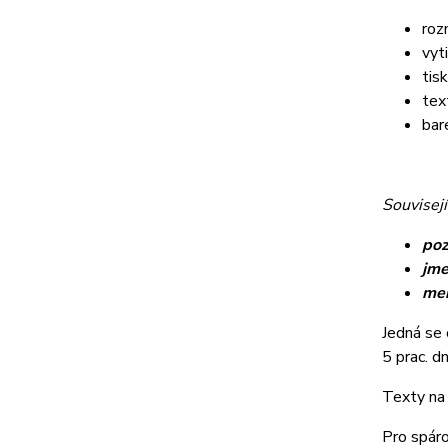
roz
vyt
tis
tex
bar
Souvisejí
poz
jme
me
Jedná se 
5 prac. dn
Texty na 
Pro spáro