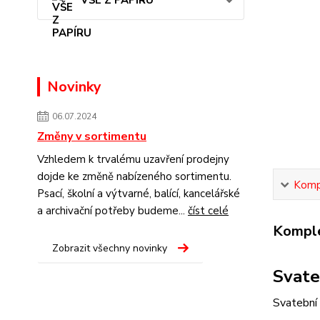
VŠE Z PAPÍRU
Novinky
06.07.2024
Změny v sortimentu
Vzhledem k trvalému uzavření prodejny
dojde ke změně nabízeného sortimentu.
Kompl
Psací, školní a výtvarné, balící, kancelářské
a archivační potřeby budeme...
číst celé
Komple
Zobrazit všechny novinky
Svate
Svatební