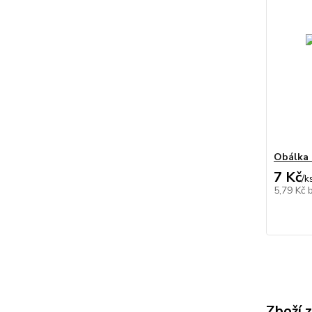
Obálka 
7 Kč
/
k
5,79 Kč
Zboží 