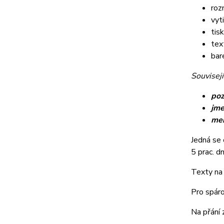
roz
vyt
tis
tex
bar
Souvisejí
poz
jme
me
Jedná se 
5 prac. dn
Texty na 
Pro spáro
Na přání 