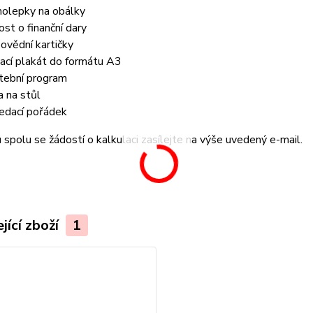
olepky na obálky
ost o finanční dary
ovědní kartičky
tací plakát do formátu A3
tební program
a na stůl
edací pořádek
spolu se žádostí o kalkulaci zasílejte na výše uvedený e-mail.
jící zboží
1