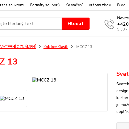
rana soukromí
Formáty souborů
Ke stažení
Vrácení zboží
Blog
Nevíte
Hledat
+420
9:00 -
SVATEBNÍ OZNÁMENÍ
Kolekce Klasik
MCCZ 13
Z 13
Svat
Svateb
design
karton 
je mož
doplňk