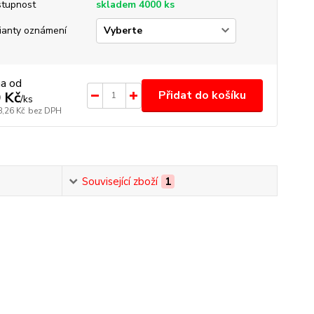
tupnost
skladem 4000 ks
ianty oznámení
na od
Přidat do košíku
 Kč
/
ks
8,26 Kč
bez DPH
Související zboží
1