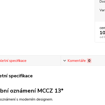
Dos
Var
ce
10
od
etní specifikace
Komentáře
0
tní specifikace
bní oznámení MCCZ 13*
 oznámení s moderním designem.