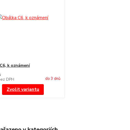
C6, k oznámení
s
do 3 dnů
bez DPH
Zvolit variantu
zařazeno v kategoriích