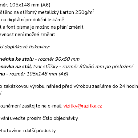
měr: 105x148 mm (A6)
2
ištěno na stříbrný metalický karton 250g/m
k na digitální produkční tiskárně
t a font písma je možno na přání změnit
evnost není možné změnit
cí doplňkové tiskoviny:
vánka ke stolu
- rozměr 90x50 mm
novka na stůl,
tvar stříšky - rozměr 90x50 mm po přeložení
nu
- rozměr 105x148 mm (A6)
o zakázkovou výrobu, náhled před výrobou zasíláme do 24 hodin 
í.
oznámení zasílejte na e-mail:
vizitky@razitka.cz
vání uveďte prosím číslo objednávky.
zhotovíme i další produkty: