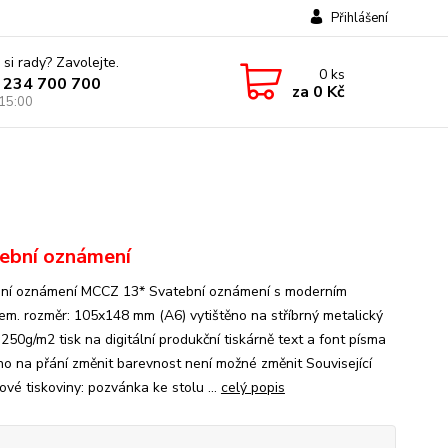
Přihlášení
 si rady? Zavolejte.
0
ks
 234 700 700
za
0 Kč
 15:00
ební oznámení
ní oznámení MCCZ 13* Svatební oznámení s moderním
em. rozměr: 105x148 mm (A6) vytištěno na stříbrný metalický
250g/m2 tisk na digitální produkční tiskárně text a font písma
no na přání změnit barevnost není možné změnit Související
ové tiskoviny: pozvánka ke stolu ...
celý popis