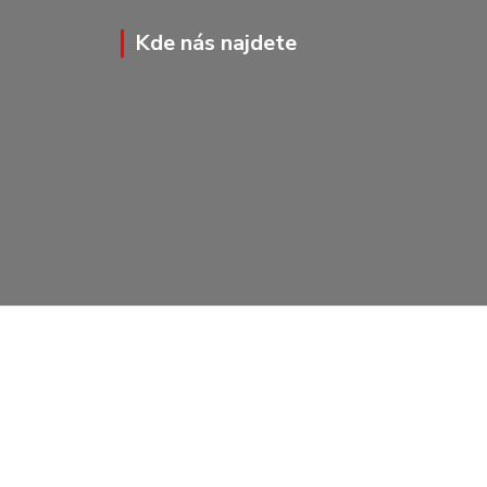
Kde nás najdete
Vytvořeno na
Eshop-rychle.cz