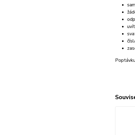
sam
žád
odp
uví
sva
čísl
zas
Poptávku 
Souvise