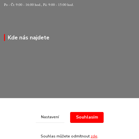
Po - Čt: 9:00 - 16:00 hod., Pá: 9:00 - 15:00 hod.
Kde nás najdete
Souhlasím
Nastavení
© Copyright 2020-2026 Marking Center CZ a.s.
Souhlas můžete odmítnout
zde
.