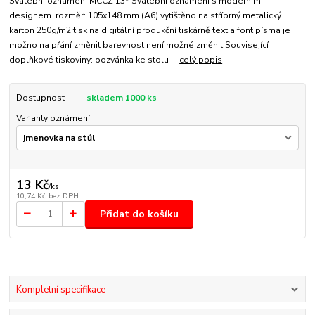
Svatební oznámení MCCZ 13* Svatební oznámení s moderním
designem. rozměr: 105x148 mm (A6) vytištěno na stříbrný metalický
karton 250g/m2 tisk na digitální produkční tiskárně text a font písma je
možno na přání změnit barevnost není možné změnit Související
doplňkové tiskoviny: pozvánka ke stolu ...
celý popis
Dostupnost
skladem 1000 ks
Varianty oznámení
13 Kč
/
ks
10,74 Kč
bez DPH
Přidat do košíku
Kompletní specifikace