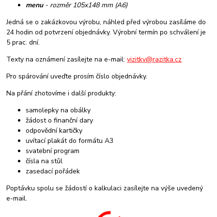
menu
- rozměr 105x148 mm (A6)
Jedná se o zakázkovou výrobu, náhled před výrobou zasíláme do
24 hodin od potvrzení objednávky. Výrobní termín po schválení je
5 prac. dní.
Texty na oznámení zasílejte na e-mail:
vizitky@razitka.cz
Pro spárování uveďte prosím číslo objednávky.
Na přání zhotovíme i další produkty:
samolepky na obálky
žádost o finanční dary
odpovědní kartičky
uvítací plakát do formátu A3
svatební program
čísla na stůl
zasedací pořádek
Poptávku spolu se žádostí o kalkulaci zasílejte na výše uvedený
e-mail.