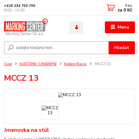
0
ks
+420 234 700 700
za
0 Kč
9:00 - 15:00
Menu
Hledat
Úvod
SVATEBNÍ OZNÁMENÍ
Kolekce Klasik
MCCZ 13
MCCZ 13
Jmenovka na stůl