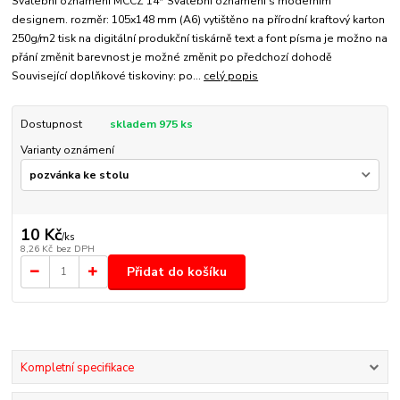
Svatební oznámení MCCZ 14* Svatební oznámení s moderním
designem. rozměr: 105x148 mm (A6) vytištěno na přírodní kraftový karton
250g/m2 tisk na digitální produkční tiskárně text a font písma je možno na
přání změnit barevnost je možné změnit po předchozí dohodě
Související doplňkové tiskoviny: po...
celý popis
Dostupnost
skladem 975 ks
Varianty oznámení
10 Kč
/
ks
8,26 Kč
bez DPH
Přidat do košíku
Kompletní specifikace