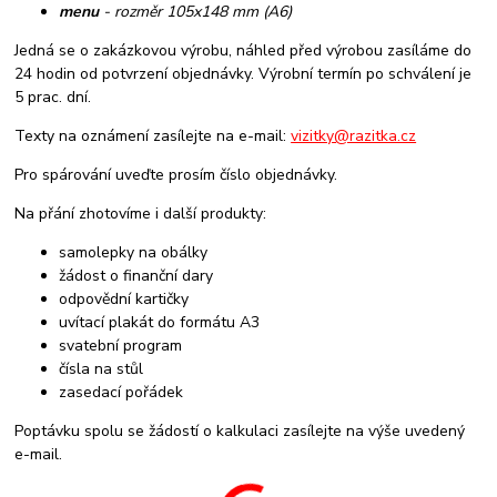
menu
- rozměr 105x148 mm (A6)
Jedná se o zakázkovou výrobu, náhled před výrobou zasíláme do
24 hodin od potvrzení objednávky. Výrobní termín po schválení je
5 prac. dní.
Texty na oznámení zasílejte na e-mail:
vizitky@razitka.cz
Pro spárování uveďte prosím číslo objednávky.
Na přání zhotovíme i další produkty:
samolepky na obálky
žádost o finanční dary
odpovědní kartičky
uvítací plakát do formátu A3
svatební program
čísla na stůl
zasedací pořádek
Poptávku spolu se žádostí o kalkulaci zasílejte na výše uvedený
e-mail.