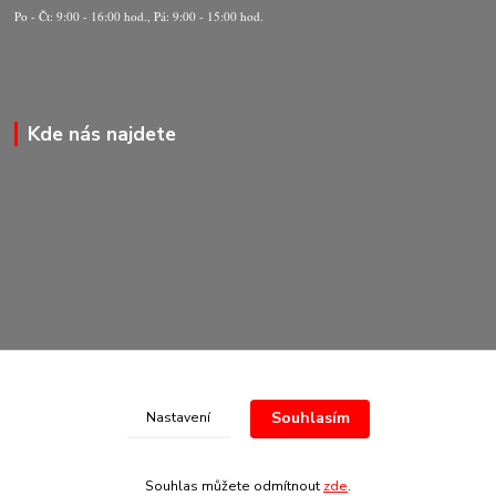
Po - Čt: 9:00 - 16:00 hod., Pá: 9:00 - 15:00 hod.
Kde nás najdete
Souhlasím
Nastavení
© Copyright 2020-2026 Marking Center CZ a.s.
Souhlas můžete odmítnout
zde
.