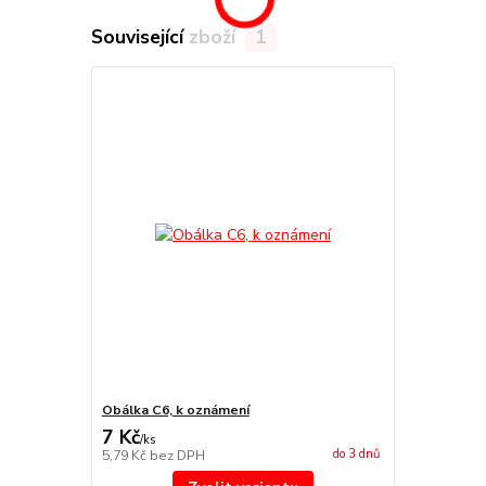
Související zboží
1
Obálka C6, k oznámení
7 Kč
/
ks
do 3 dnů
5,79 Kč
bez DPH