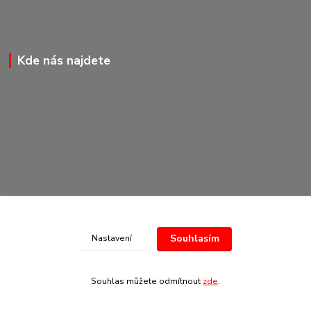
Kde nás najdete
Souhlasím
Nastavení
© Copyright 2020-2026 Marking Center CZ a.s.
Souhlas můžete odmítnout
zde
.
Vytvořeno na
Eshop-rychle.cz