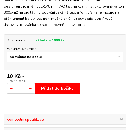
Svatební oznámení MCCZ 02* Svatební oznámení s moderním
designem. rozměr: 105x148 mm (A6) tisk na kvalitní strukturovaný karton
300g/m2 na digitální produkční tiskárně text a font písma je možno na
přání změnit barevnost není možné změnit Související doplňkové
tiskoviny: pozvánka ke stolu - rozmě...
celý popis
Dostupnost
skladem 1000 ks
Varianty oznámení
10 Kč
/
ks
8,26 Kč
bez DPH
Přidat do košíku
Kompletní specifikace