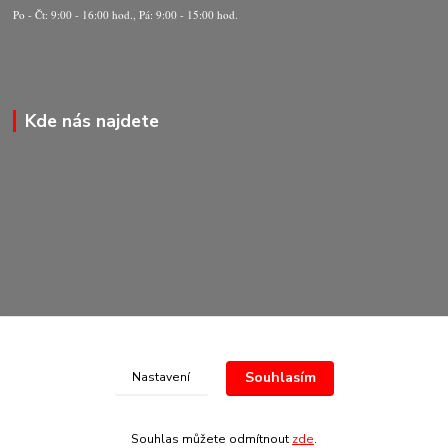
Po - Čt: 9:00 - 16:00 hod., Pá: 9:00 - 15:00 hod.
Kde nás najdete
Souhlasím
Nastavení
© Copyright 2020-2026 Marking Center CZ a.s.
Souhlas můžete odmítnout
zde
.