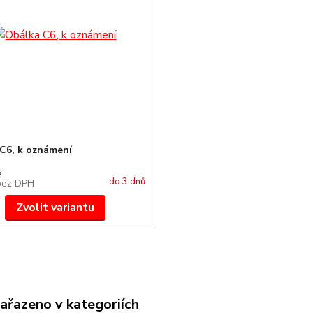
C6, k oznámení
s
do 3 dnů
bez DPH
Zvolit variantu
zařazeno v kategoriích