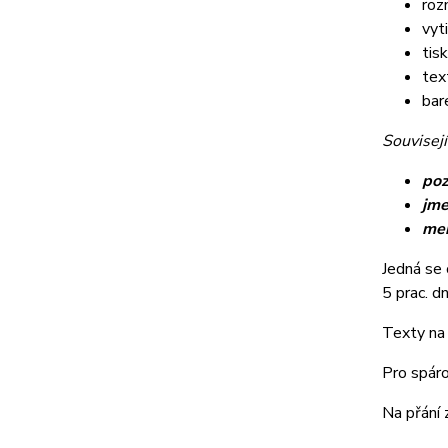
roz
vyt
tis
tex
bar
Souvisejí
poz
jme
me
Jedná se 
5 prac. dn
Texty na 
Pro spáro
Na přání 