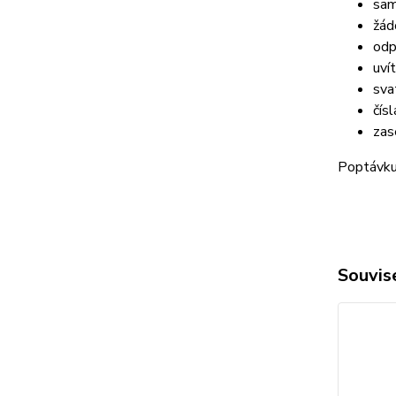
sam
žád
odp
uví
sva
čísl
zas
Poptávku 
Souvise