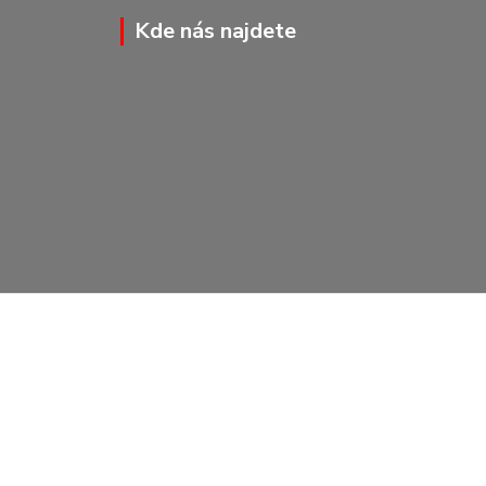
Kde nás najdete
Vytvořeno na
Eshop-rychle.cz