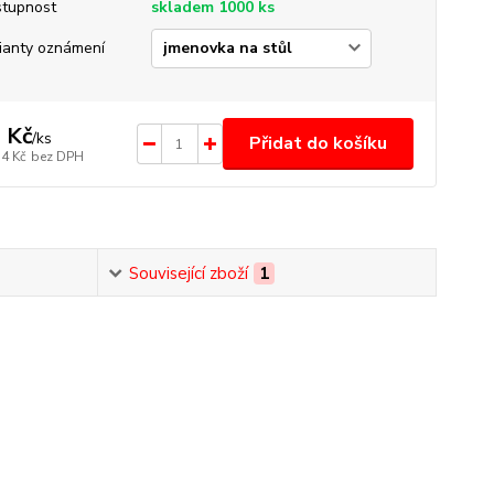
tupnost
skladem 1000 ks
ianty oznámení
 Kč
/
ks
Přidat do košíku
74 Kč
bez DPH
Související zboží
1