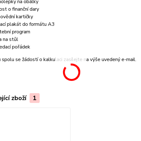
olepky na obálky
ost o finanční dary
ovědní kartičky
tací plakát do formátu A3
tební program
a na stůl
edací pořádek
spolu se žádostí o kalkulaci zasílejte na výše uvedený e-mail.
jící zboží
1