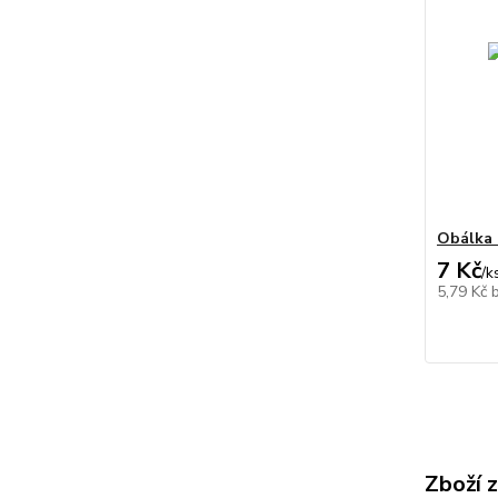
Obálka 
7 Kč
/
k
5,79 Kč
Zboží 