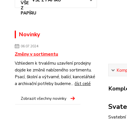
VŠE Z PAPÍRU
Novinky
06.07.2024
Změny v sortimentu
Vzhledem k trvalému uzavření prodejny
dojde ke změně nabízeného sortimentu.
Kompl
Psací, školní a výtvarné, balící, kancelářské
a archivační potřeby budeme...
číst celé
Komple
Zobrazit všechny novinky
Svate
Svatební