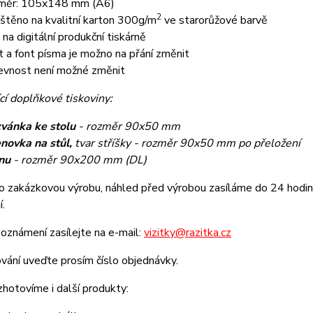
měr: 105x148 mm (A6)
2
ištěno na kvalitní karton 300g/m
ve starorůžové barvě
k na digitální produkční tiskárně
t a font písma je možno na přání změnit
evnost není možné změnit
cí doplňkové tiskoviny:
vánka ke stolu
- rozměr 90x50 mm
novka na stůl,
tvar stříšky - rozměr 90x50 mm po přeložení
nu
- rozměr 90x200 mm (DL)
o zakázkovou výrobu, náhled před výrobou zasíláme do 24 hodin 
í.
oznámení zasílejte na e-mail:
vizitky@razitka.cz
vání uveďte prosím číslo objednávky.
zhotovíme i další produkty: