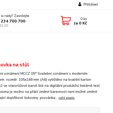
Přihlášení
 si rady? Zavolejte.
0
ks
 234 700 700
za
0 Kč
 15:00
ovka na stůl
ní oznámení MCCZ 05* Svatební oznámení s moderním
em. rozměr: 105x148 mm (A6) vytištěno na kvalitní karton
 ve starorůžové barvě tisk na digitální produkční tiskárně text
 písma je možno na přání změnit barevnost není možné změnit
jící doplňkové tiskoviny: pozvánka...
celý popis