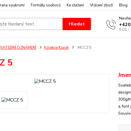
rana soukromí
Formáty souborů
Ke stažení
Vrácení zboží
Blog
Nevíte
Hledat
+420
9:00 -
SVATEBNÍ OZNÁMENÍ
Kolekce Klasik
MCCZ 5
Z 5
Jmen
Svateb
design
300g/m2
a font
Souvise