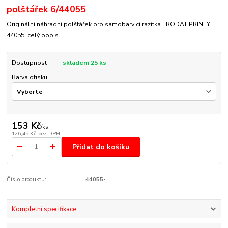
polštářek 6/44055
Originální náhradní polštářek pro samobarvicí razítka TRODAT PRINTY
44055.
celý popis
Dostupnost
skladem 25 ks
Barva otisku
153 Kč
/
ks
126,45 Kč
bez DPH
Přidat do košíku
Číslo produktu:
44055-
Kompletní specifikace