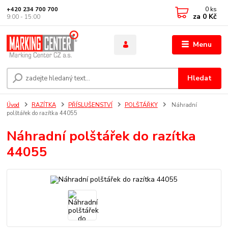
0
ks
+420 234 700 700
za
0 Kč
9:00 - 15:00
Menu
Hledat
Úvod
RAZÍTKA
PŘÍSLUŠENSTVÍ
POLŠTÁŘKY
Náhradní
polštářek do razítka 44055
Náhradní polštářek do razítka
44055