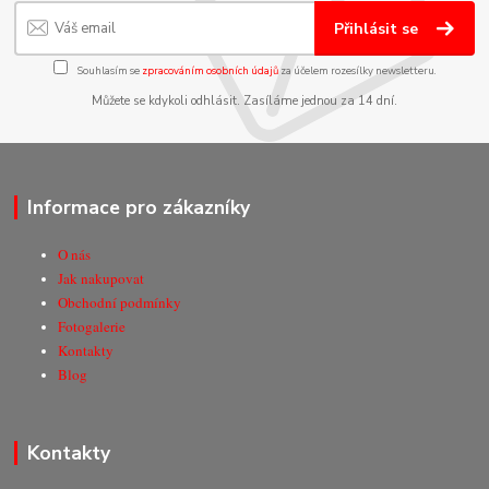
Přihlásit se
Souhlasím se
zpracováním osobních údajů
za účelem rozesílky newsletteru.
Můžete se kdykoli odhlásit. Zasíláme jednou za 14 dní.
Informace pro zákazníky
O nás
Jak nakupovat
Obchodní podmínky
Fotogalerie
Kontakty
Blog
Kontakty