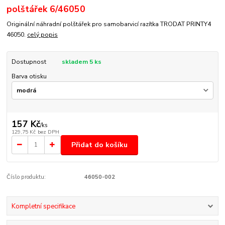
polštářek 6/46050
Originální náhradní polštářek pro samobarvicí razítka TRODAT PRINTY4
46050.
celý popis
Dostupnost
skladem 5 ks
Barva otisku
157 Kč
/
ks
129,75 Kč
bez DPH
Přidat do košíku
Číslo produktu:
46050-002
Kompletní specifikace