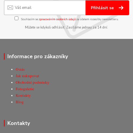
Přihlásit se
Souhlasím se
zpracováním osobních údajů
za účelem rozesílky newsletteru.
Můžete se kdykoli odhlásit. Zasíláme jednou za 14 dní.
Informace pro zákazníky
O nás
Jak nakupovat
Obchodní podmínky
Fotogalerie
Kontakty
Blog
Kontakty