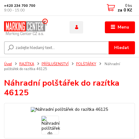
0
ks
+420 234 700 700
za
0 Kč
9:00 - 15:00
Menu
Hledat
Úvod
RAZÍTKA
PŘÍSLUŠENSTVÍ
POLŠTÁŘKY
Náhradní
polštářek do razítka 46125
Náhradní polštářek do razítka
46125