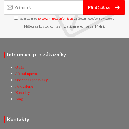
Přihlásit se
Souhlasím se
zpracováním osobních údajů
za účelem rozesílky newsletteru.
Můžete se kdykoli odhlásit. Zasíláme jednou za 14 dní.
Informace pro zákazníky
O nás
Jak nakupovat
Obchodní podmínky
Fotogalerie
Kontakty
Blog
Kontakty