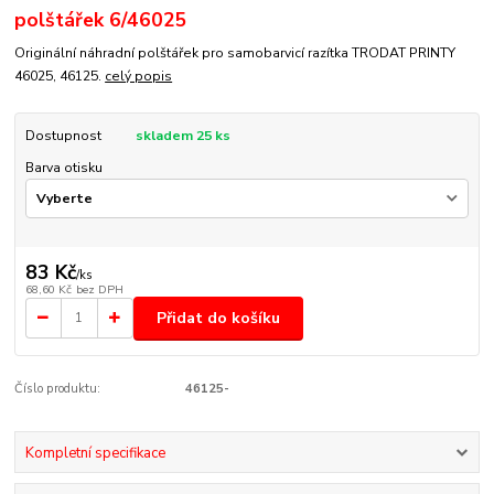
polštářek 6/46025
Originální náhradní polštářek pro samobarvicí razítka TRODAT PRINTY
46025, 46125.
celý popis
Dostupnost
skladem 25 ks
Barva otisku
83 Kč
/
ks
68,60 Kč
bez DPH
Přidat do košíku
Číslo produktu:
46125-
Kompletní specifikace