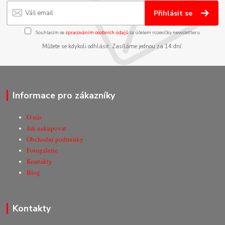
Přihlásit se
Souhlasím se
zpracováním osobních údajů
za účelem rozesílky newsletteru.
Můžete se kdykoli odhlásit. Zasíláme jednou za 14 dní.
Informace pro zákazníky
O nás
Jak nakupovat
Obchodní podmínky
Fotogalerie
Kontakty
Blog
Kontakty