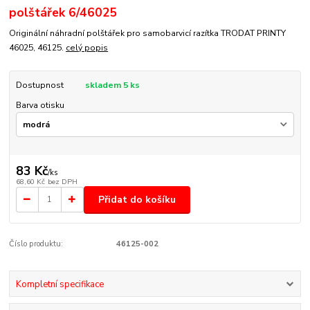
polštářek 6/46025
Originální náhradní polštářek pro samobarvicí razítka TRODAT PRINTY
46025, 46125.
celý popis
Dostupnost
skladem 5 ks
Barva otisku
83 Kč
/
ks
68,60 Kč
bez DPH
Přidat do košíku
Číslo produktu:
46125-002
Kompletní specifikace