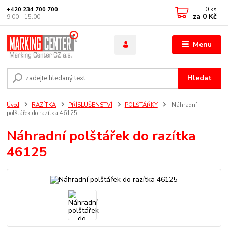
0
ks
+420 234 700 700
za
0 Kč
9:00 - 15:00
Menu
Hledat
Úvod
RAZÍTKA
PŘÍSLUŠENSTVÍ
POLŠTÁŘKY
Náhradní
polštářek do razítka 46125
Náhradní polštářek do razítka
46125