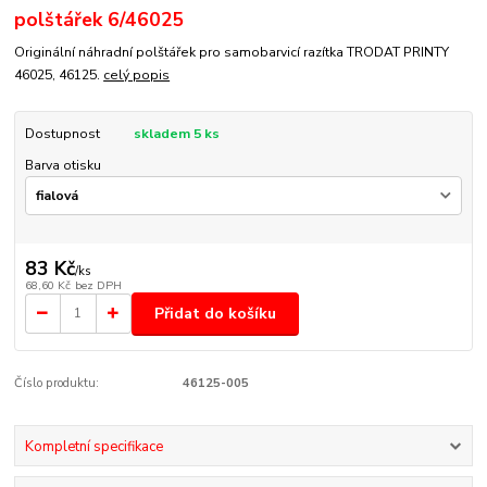
polštářek 6/46025
Originální náhradní polštářek pro samobarvicí razítka TRODAT PRINTY
46025, 46125.
celý popis
Dostupnost
skladem 5 ks
Barva otisku
83 Kč
/
ks
68,60 Kč
bez DPH
Přidat do košíku
Číslo produktu:
46125-005
Kompletní specifikace