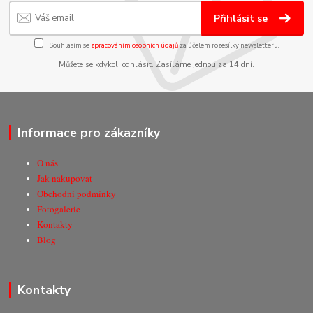
Přihlásit se
Souhlasím se
zpracováním osobních údajů
za účelem rozesílky newsletteru.
Můžete se kdykoli odhlásit. Zasíláme jednou za 14 dní.
Informace pro zákazníky
O nás
Jak nakupovat
Obchodní podmínky
Fotogalerie
Kontakty
Blog
Kontakty