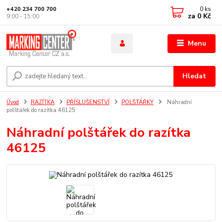
0
ks
+420 234 700 700
za
0 Kč
9:00 - 15:00
Menu
Hledat
Úvod
RAZÍTKA
PŘÍSLUŠENSTVÍ
POLŠTÁŘKY
Náhradní
polštářek do razítka 46125
Náhradní polštářek do razítka
46125