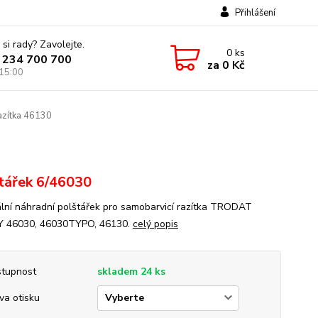
Přihlášení
 si rady? Zavolejte.
0
ks
 234 700 700
za
0 Kč
 15:00
azítka 46130
tářek 6/46030
ální náhradní polštářek pro samobarvicí razítka TRODAT
Y 46030, 46030TYPO, 46130.
celý popis
tupnost
skladem 24 ks
va otisku