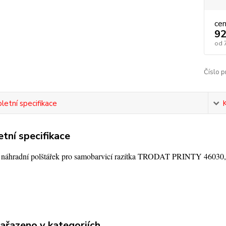
ce
92
od
Číslo p
etní specifikace
tní specifikace
í náhradní polštářek pro samobarvicí razítka TRODAT PRINTY 4603
zařazeno v kategoriích