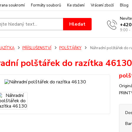
rana soukromí
Formáty souborů
Ke stažení
Vrácení zboží
Blog
Nevíte
Hledat
+420
9:00 -
RAZÍTKA
PŘÍSLUŠENSTVÍ
POLŠTÁŘKY
Náhradní polštářek do r
adní polštářek do razítka 46130
polš
Origin
PRINT
Dos
Bar