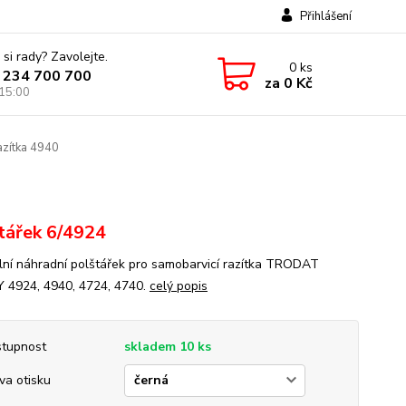
Přihlášení
 si rady? Zavolejte.
0
ks
 234 700 700
za
0 Kč
 15:00
azítka 4940
tářek 6/4924
lní náhradní polštářek pro samobarvicí razítka TRODAT
 4924, 4940, 4724, 4740.
celý popis
tupnost
skladem 10 ks
va otisku