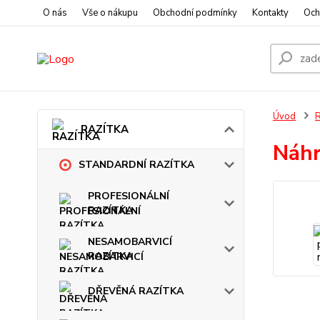
O nás
Vše o nákupu
Obchodní podmínky
Kontakty
Och
Úvod
RAZÍTKA
Náhr
STANDARDNÍ RAZÍTKA
PROFESIONÁLNÍ
RAZÍTKA
NESAMOBARVICÍ
RAZÍTKA
DŘEVĚNÁ RAZÍTKA