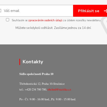
Přihlásit se
Souhlasím se
zpracováním osobních údajů
za účelem rozesílky newsletteru.
Můžete se kdykoli odhlásit. Zasíláme jednou za 14 dní.
Kontakty
Sídlo společnosti Praha 10
Třebohostická 12, Praha 10-Strašnice
tel.: +420 234 700 700,
obchod@razitka.cz
Po - Čt: 9:00 - 16:00 hod., Pá: 9:00 - 15:00 hod.