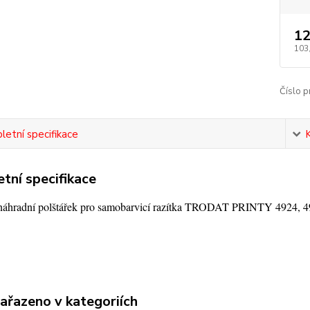
12
103
Číslo p
etní specifikace
tní specifikace
 náhradní polštářek pro samobarvicí razítka TRODAT PRINTY 4924, 4
zařazeno v kategoriích