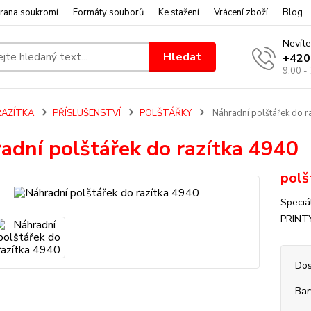
rana soukromí
Formáty souborů
Ke stažení
Vrácení zboží
Blog
Nevíte
Hledat
+420
9:00 -
RAZÍTKA
PŘÍSLUŠENSTVÍ
POLŠTÁŘKY
Náhradní polštářek do r
adní polštářek do razítka 4940
polš
Speciá
PRINTY
Dos
Bar