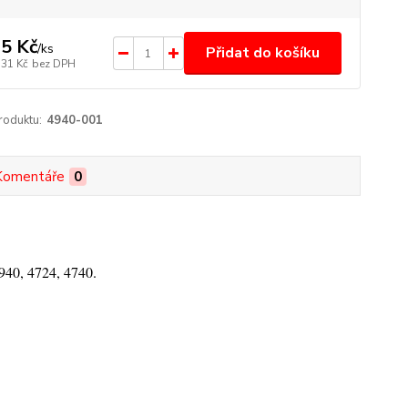
5 Kč
/
ks
Přidat do košíku
,31 Kč
bez DPH
roduktu:
4940-001
Komentáře
0
940, 4724, 4740.