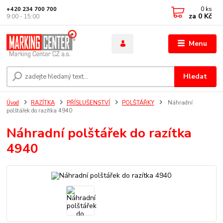
0
ks
+420 234 700 700
za
0 Kč
9:00 - 15:00
Menu
Hledat
Úvod
RAZÍTKA
PŘÍSLUŠENSTVÍ
POLŠTÁŘKY
Náhradní
polštářek do razítka 4940
Náhradní polštářek do razítka
4940