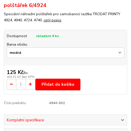
polštářek 6/4924
Speciální náhradní polštářek pro samobarvicí razítka TRODAT PRINTY
4924, 4940, 4724, 4740.
celý popis
Dostupnost
skladem 9 ks
Barva otisku
125 Kč
/
ks
103,31 Kč
bez DPH
Přidat do košíku
Číslo produktu:
4940-002
Kompletní specifikace