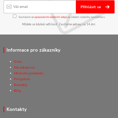
Přihlásit se
Souhlasím se
zpracováním osobních údajů
za účelem rozesílky newsletteru.
Můžete se kdykoli odhlásit. Zasíláme jednou za 14 dní.
Informace pro zákazníky
O nás
Jak nakupovat
Obchodní podmínky
Fotogalerie
Kontakty
Blog
Kontakty