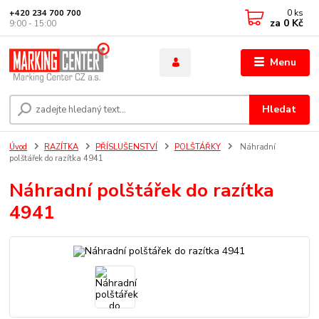
0
ks
+420 234 700 700
za
0 Kč
9:00 - 15:00
Menu
Hledat
Úvod
RAZÍTKA
PŘÍSLUŠENSTVÍ
POLŠTÁŘKY
Náhradní
polštářek do razítka 4941
Náhradní polštářek do razítka
4941