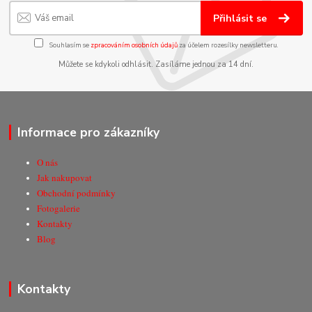
Přihlásit se
Souhlasím se
zpracováním osobních údajů
za účelem rozesílky newsletteru.
Můžete se kdykoli odhlásit. Zasíláme jednou za 14 dní.
Informace pro zákazníky
O nás
Jak nakupovat
Obchodní podmínky
Fotogalerie
Kontakty
Blog
Kontakty