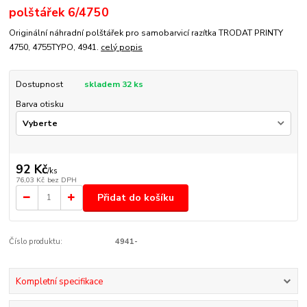
polštářek 6/4750
Originální náhradní polštářek pro samobarvicí razítka TRODAT PRINTY
4750, 4755TYPO, 4941.
celý popis
Dostupnost
skladem 32 ks
Barva otisku
92 Kč
/
ks
76,03 Kč
bez DPH
Přidat do košíku
Číslo produktu:
4941-
Kompletní specifikace