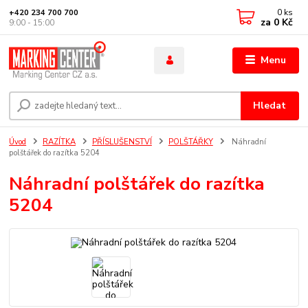
0
ks
+420 234 700 700
za
0 Kč
9:00 - 15:00
Menu
Hledat
Úvod
RAZÍTKA
PŘÍSLUŠENSTVÍ
POLŠTÁŘKY
Náhradní
polštářek do razítka 5204
Náhradní polštářek do razítka
5204