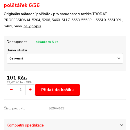
polštářek 6/56
Originální náhradní polštářek pro samobarvicí razítka TRODAT
PROFESSIONAL 5204, 5206, 5460, 5117, 5558, 5558PL, 55510, 55510PL,
5465, 5466.
celý popis
Dostupnost
skladem 5 ks
Barva otisku
101 Kč
/
ks
83,47 Kč
bez DPH
Přidat do košíku
Číslo produktu:
5204-003
Kompletní specifikace