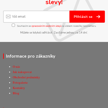
slevy!
Přihlásit se
Souhlasím se
zpracováním osobních údajů
za účelem rozesílky newsletteru.
Můžete se kdykoli odhlásit. Zasíláme jednou za 14 dní.
Informace pro zákazníky
O nás
Jak nakupovat
Obchodní podmínky
Fotogalerie
Kontakty
Blog