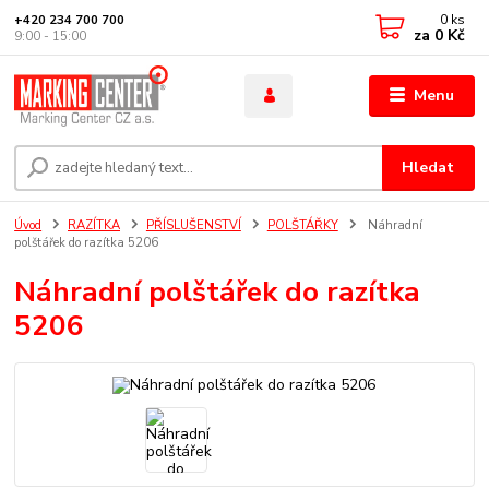
0
ks
+420 234 700 700
za
0 Kč
9:00 - 15:00
Menu
Hledat
Úvod
RAZÍTKA
PŘÍSLUŠENSTVÍ
POLŠTÁŘKY
Náhradní
polštářek do razítka 5206
Náhradní polštářek do razítka
5206