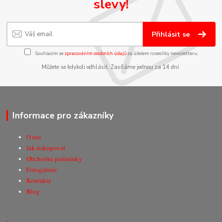
slevy!
Přihlásit se
Souhlasím se
zpracováním osobních údajů
za účelem rozesílky newsletteru.
Můžete se kdykoli odhlásit. Zasíláme jednou za 14 dní.
Informace pro zákazníky
O nás
Jak nakupovat
Obchodní podmínky
Fotogalerie
Kontakty
Blog