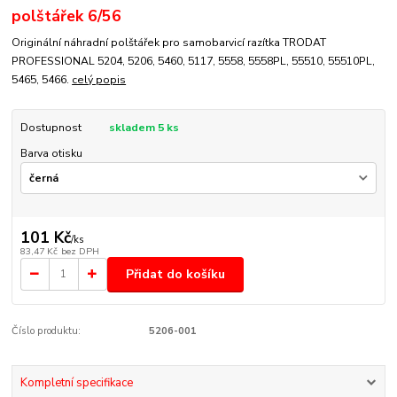
polštářek 6/56
Originální náhradní polštářek pro samobarvicí razítka TRODAT
PROFESSIONAL 5204, 5206, 5460, 5117, 5558, 5558PL, 55510, 55510PL,
5465, 5466.
celý popis
Dostupnost
skladem 5 ks
Barva otisku
101 Kč
/
ks
83,47 Kč
bez DPH
Přidat do košíku
Číslo produktu:
5206-001
Kompletní specifikace