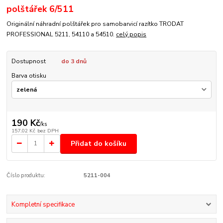
polštářek 6/511
Originální náhradní polštářek pro samobarvicí razítko TRODAT
PROFESSIONAL 5211, 54110 a 54510.
celý popis
Dostupnost
do 3 dnů
Barva otisku
190 Kč
/
ks
157,02 Kč
bez DPH
Přidat do košíku
Číslo produktu:
5211-004
Kompletní specifikace