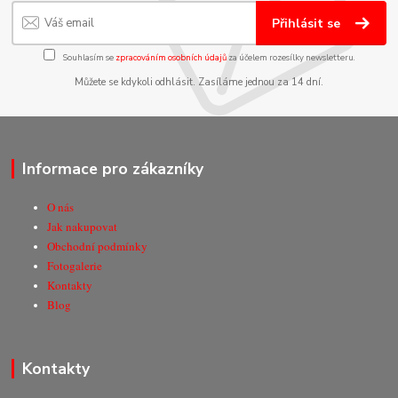
Přihlásit se
Souhlasím se
zpracováním osobních údajů
za účelem rozesílky newsletteru.
Můžete se kdykoli odhlásit. Zasíláme jednou za 14 dní.
Informace pro zákazníky
O nás
Jak nakupovat
Obchodní podmínky
Fotogalerie
Kontakty
Blog
Kontakty