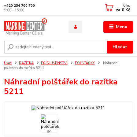
0
ks
+420 234 700 700
za
0 Kč
9:00 - 15:00
Menu
Hledat
Úvod
RAZÍTKA
PŘÍSLUŠENSTVÍ
POLŠTÁŘKY
Náhradní
polštářek do razítka 5211
Náhradní polštářek do razítka
5211