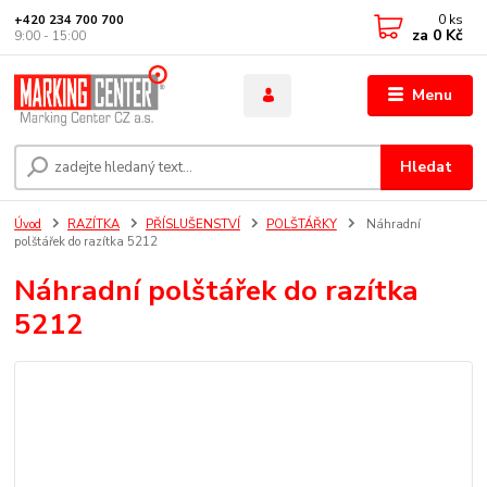
0
ks
+420 234 700 700
za
0 Kč
9:00 - 15:00
Menu
Hledat
Úvod
RAZÍTKA
PŘÍSLUŠENSTVÍ
POLŠTÁŘKY
Náhradní
polštářek do razítka 5212
Náhradní polštářek do razítka
5212