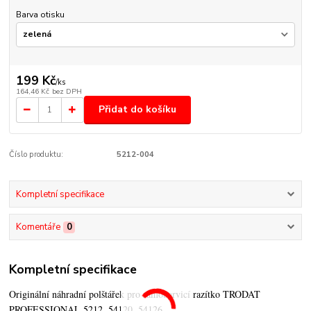
Barva otisku
199 Kč
/
ks
164,46 Kč
bez DPH
Přidat do košíku
Číslo produktu:
5212-004
Kompletní specifikace
Komentáře
0
Kompletní specifikace
Originální náhradní polštářek pro samobarvicí razítko TRODAT
PROFESSIONAL 5212, 54120, 54126.