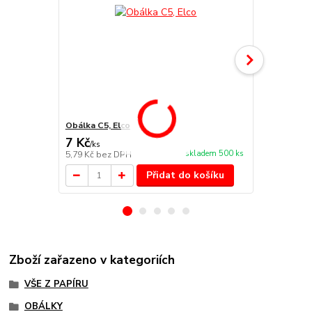
Obálka C5, Elco
Obálka C6, 
7 Kč
5 Kč
/
ks
/
ks
skladem 500 ks
5,79 Kč
bez DPH
4,13 Kč
bez 
Přidat do košíku
Zboží zařazeno v kategoriích
VŠE Z PAPÍRU
OBÁLKY