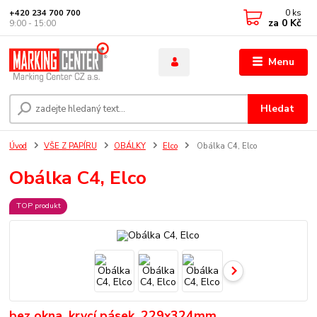
0
ks
+420 234 700 700
za
0 Kč
9:00 - 15:00
Menu
Hledat
Úvod
VŠE Z PAPÍRU
OBÁLKY
Elco
Obálka C4, Elco
Obálka C4, Elco
TOP produkt
bez okna, krycí pásek, 229x324mm