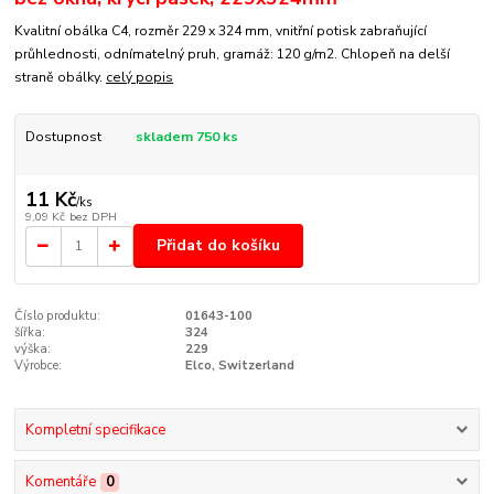
Kvalitní obálka C4, rozměr 229 x 324 mm, vnitřní potisk zabraňující
průhlednosti, odnímatelný pruh, gramáž: 120 g/m2. Chlopeň na delší
straně obálky.
celý popis
Dostupnost
skladem 750 ks
11 Kč
/
ks
9,09 Kč
bez DPH
Přidat do košíku
Číslo produktu:
01643-100
šířka:
324
výška:
229
Výrobce:
Elco, Switzerland
Kompletní specifikace
Komentáře
0