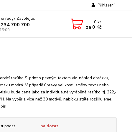
Přihlášení
 si rady? Zavolejte.
0
ks
 234 700 700
za
0 Kč
 15:00
rvicí razítko S-print s pevným textem viz. náhled obrázku,
otisku modrá. V případě úpravy velikosti, změny textu nebo
tisku bude cena jako za individuálně vyráběné razítko, tj. 222,-
PH. Na výběr z více než 30 motivů, nabídku stále rozšiřujeme.
opis
tupnost
na dotaz