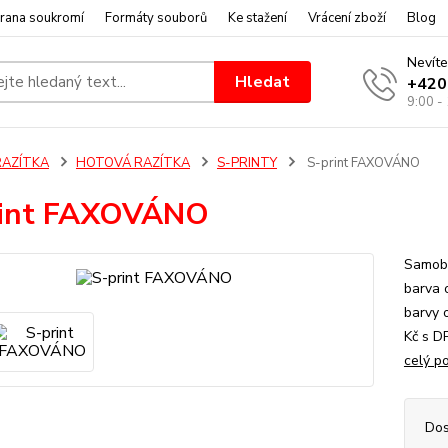
rana soukromí
Formáty souborů
Ke stažení
Vrácení zboží
Blog
Nevíte
Hledat
+420
9:00 -
RAZÍTKA
HOTOVÁ RAZÍTKA
S-PRINTY
S-print FAXOVÁNO
rint FAXOVÁNO
Samoba
barva 
barvy o
Kč s D
celý p
Dos