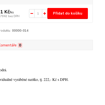
1 Kč
/
ks
Přidat do košíku
,79 Kč
bez DPH
roduktu:
00000-014
Komentáře
0
odrá.
viduálně vyráběné razítko, tj. 222,- Kč s DPH.