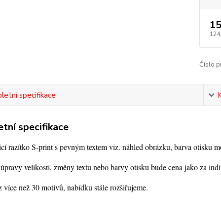
15
124
Číslo p
etní specifikace
tní specifikace
í razítko S-print s pevným textem viz. náhled obrázku, barva otisku m
úpravy velikosti, změny textu nebo barvy otisku bude cena jako za indi
 více než 30 motivů, nabídku stále rozšiřujeme.