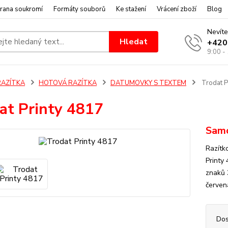
rana soukromí
Formáty souborů
Ke stažení
Vrácení zboží
Blog
Nevíte
Hledat
+420
9:00 -
RAZÍTKA
HOTOVÁ RAZÍTKA
DATUMOVKY S TEXTEM
Trodat P
at Printy 4817
Samo
Razítk
Printy
znaků 
červen
Dos