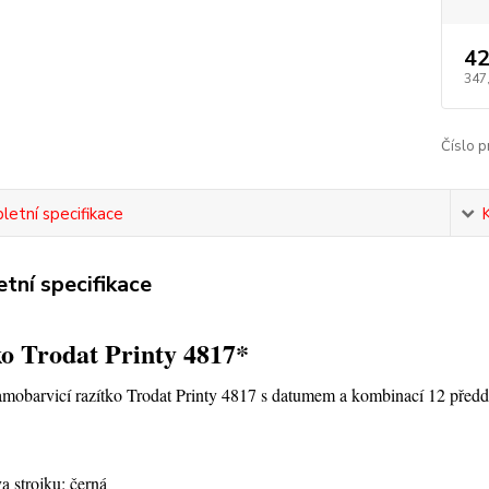
42
347
Číslo p
etní specifikace
tní specifikace
o Trodat Printy 4817*
amobarvicí razítko Trodat Printy 4817 s datumem a kombinací 12 předd
a strojku: černá