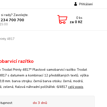
Přihlášení
 si rady? Zavolejte.
0
ks
 234 700 700
za
0 Kč
 15:00
rinty 4817
barvicí razítko
o Trodat Printy 4817* Plastové samobarvicí razítko Trodat
 4817 s datumem a kombinací 12 předdělaných textů, výška
3,8 mm. barva strojku: černá barva otisku: černá, modrá,
á, zelená, fialová náhradní polštářek: 6/4817
celý popis
tupnost
do 3 dnů