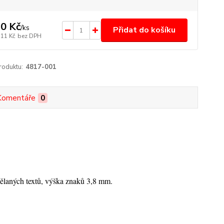
0 Kč
/
ks
Přidat do košíku
,11 Kč
bez DPH
roduktu:
4817-001
Komentáře
0
ělaných textů
, výška znaků 3,8 mm.