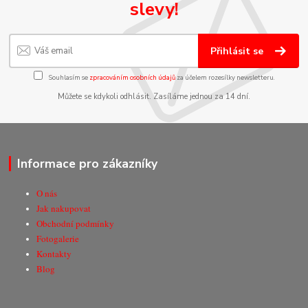
slevy!
Přihlásit se
Souhlasím se
zpracováním osobních údajů
za účelem rozesílky newsletteru.
Můžete se kdykoli odhlásit. Zasíláme jednou za 14 dní.
Informace pro zákazníky
O nás
Jak nakupovat
Obchodní podmínky
Fotogalerie
Kontakty
Blog