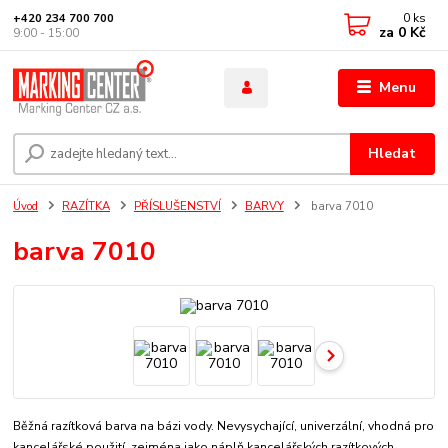
0
ks
+420 234 700 700
za
0 Kč
9:00 - 15:00
Menu
Hledat
Úvod
RAZÍTKA
PŘÍSLUŠENSTVÍ
BARVY
barva 7010
barva 7010
Běžná razítková barva na bázi vody. Nevysychající, univerzální, vhodná pro
kancelářské použití, zejména jako náplň kancelářských razítkových