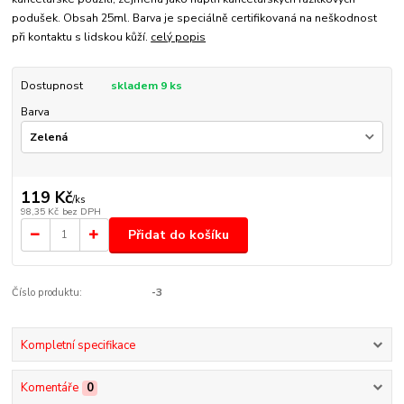
podušek. Obsah 25ml. Barva je speciálně certifikovaná na neškodnost
při kontaktu s lidskou kůží.
celý popis
Dostupnost
skladem 9 ks
Barva
119 Kč
/
ks
98,35 Kč
bez DPH
Přidat do košíku
Číslo produktu:
-3
Kompletní specifikace
Komentáře
0