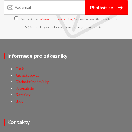
Přihlásit se
Souhlasím se
zpracováním osobních údajů
za účelem rozesílky newsletteru.
Můžete se kdykoli odhlásit. Zasíláme jednou za 14 dní.
Informace pro zákazníky
O nás
Jak nakupovat
Obchodní podmínky
Fotogalerie
Kontakty
Blog
Kontakty