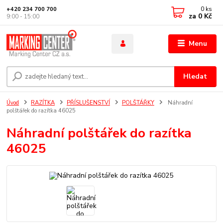
0
ks
+420 234 700 700
za
0 Kč
9:00 - 15:00
Menu
Hledat
Úvod
RAZÍTKA
PŘÍSLUŠENSTVÍ
POLŠTÁŘKY
Náhradní
polštářek do razítka 46025
Náhradní polštářek do razítka
46025