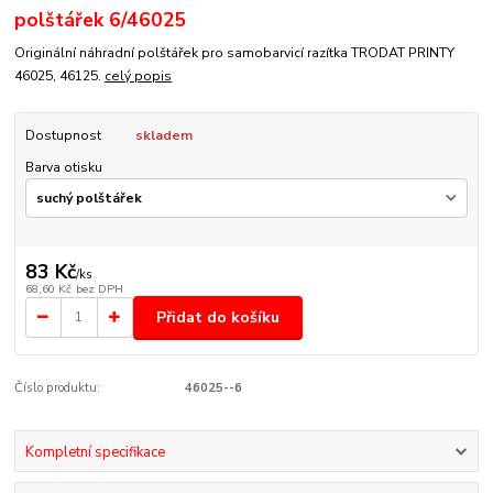
polštářek 6/46025
Originální náhradní polštářek pro samobarvicí razítka TRODAT PRINTY
46025, 46125.
celý popis
Dostupnost
skladem
Barva otisku
83 Kč
/
ks
68,60 Kč
bez DPH
Přidat do košíku
Číslo produktu:
46025--6
Kompletní specifikace