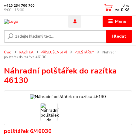
0
ks
+420 234 700 700
za
0 Kč
9:00 - 15:00
Menu
Hledat
Úvod
RAZÍTKA
PŘÍSLUŠENSTVÍ
POLŠTÁŘKY
Náhradní
polštářek do razítka 46130
Náhradní polštářek do razítka
46130
polštářek 6/46030