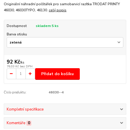
Originální náhradní polštářek pro samobarvicí razítka TRODAT PRINTY
46030, 46030TYPO, 46130.
celý popis
Dostupnost
skladem 5 ks
Barva otisku
92 Kč
/
ks
76,03 Kč
bez DPH
Přidat do košíku
Číslo produktu:
46030--4
Kompletní specifikace
Komentáře
0