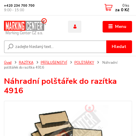
0
ks
+420 234 700 700
za
0 Kč
9:00 - 15:00
Menu
Hledat
Úvod
RAZÍTKA
PŘÍSLUŠENSTVÍ
POLŠTÁŘKY
Náhradní
polštářek do razítka 4916
Náhradní polštářek do razítka
4916