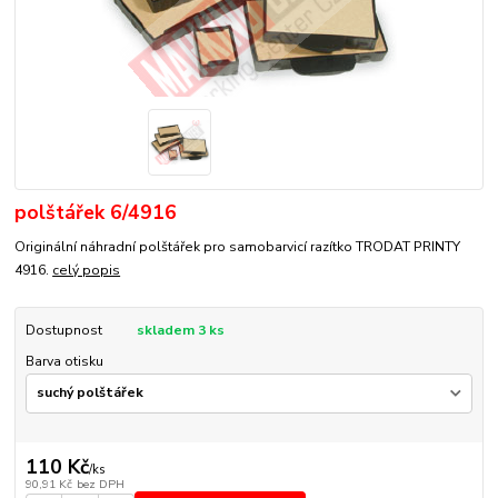
polštářek 6/4916
Originální náhradní polštářek pro samobarvicí razítko TRODAT PRINTY
4916.
celý popis
Dostupnost
skladem 3 ks
Barva otisku
110 Kč
/
ks
90,91 Kč
bez DPH