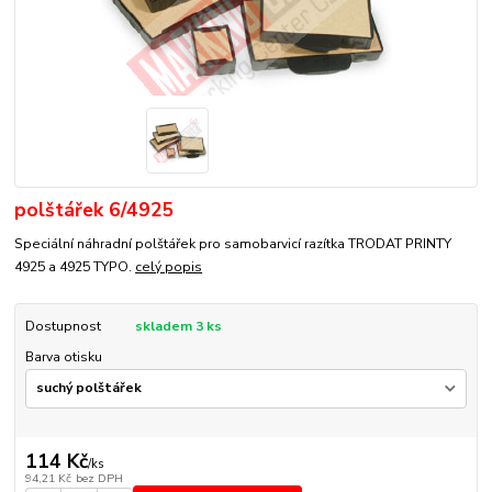
polštářek 6/4925
Speciální náhradní polštářek pro samobarvicí razítka TRODAT PRINTY
4925 a 4925 TYPO.
celý popis
Dostupnost
skladem 3 ks
Barva otisku
114 Kč
/
ks
94,21 Kč
bez DPH