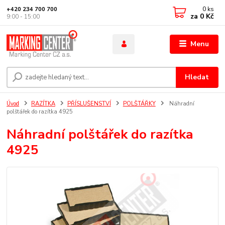
0
ks
+420 234 700 700
za
0 Kč
9:00 - 15:00
Menu
Hledat
Úvod
RAZÍTKA
PŘÍSLUŠENSTVÍ
POLŠTÁŘKY
Náhradní
polštářek do razítka 4925
Náhradní polštářek do razítka
4925