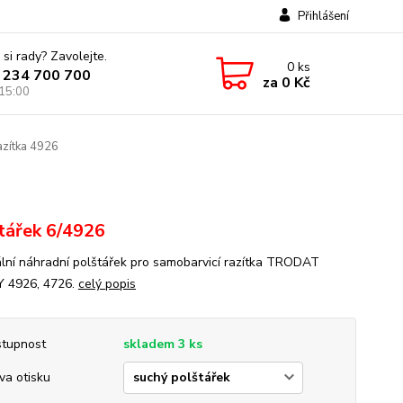
Přihlášení
 si rady? Zavolejte.
0
ks
 234 700 700
za
0 Kč
 15:00
azítka 4926
tářek 6/4926
ální náhradní polštářek pro samobarvicí razítka TRODAT
 4926, 4726.
celý popis
tupnost
skladem 3 ks
va otisku