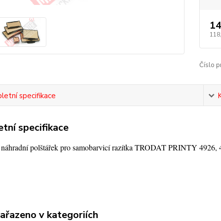
14
118
Číslo p
etní specifikace
tní specifikace
í náhradní polštářek pro samobarvicí razítka TRODAT PRINTY 4926, 
zařazeno v kategoriích