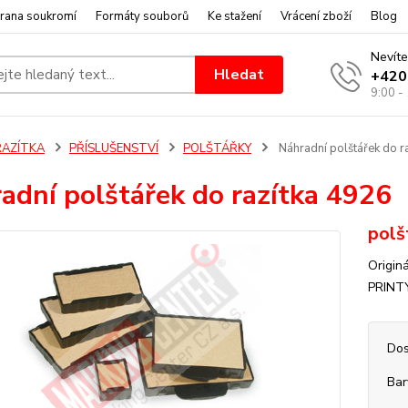
rana soukromí
Formáty souborů
Ke stažení
Vrácení zboží
Blog
Nevíte
Hledat
+420
9:00 -
RAZÍTKA
PŘÍSLUŠENSTVÍ
POLŠTÁŘKY
Náhradní polštářek do r
adní polštářek do razítka 4926
polš
Origin
PRINTY
Dos
Bar