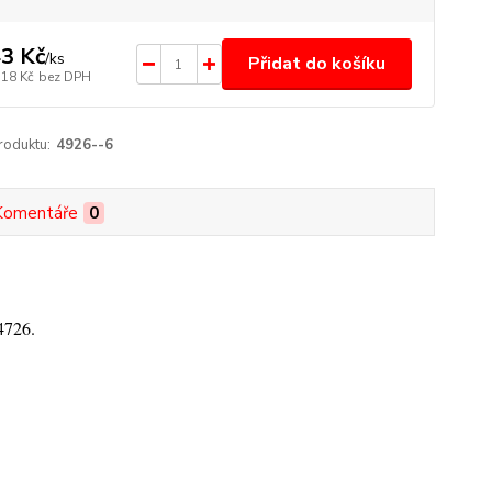
3 Kč
/
ks
Přidat do košíku
,18 Kč
bez DPH
roduktu:
4926--6
Komentáře
0
4726.