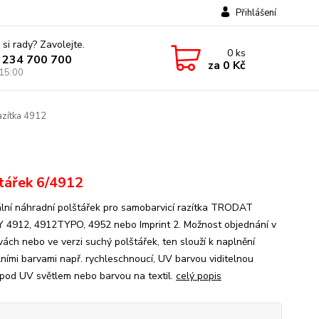
Přihlášení
 si rady? Zavolejte.
0
ks
 234 700 700
za
0 Kč
 15:00
azítka 4912
tářek 6/4912
ální náhradní polštářek pro samobarvicí razítka TRODAT
 4912, 4912TYPO, 4952 nebo Imprint 2. Možnost objednání v
vách nebo ve verzi suchý polštářek, ten slouží k naplnění
lními barvami např. rychleschnoucí, UV barvou viditelnou
pod UV světlem nebo barvou na textil.
celý popis