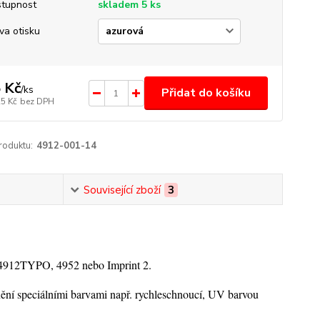
tupnost
skladem 5 ks
va otisku
 Kč
/
ks
Přidat do košíku
25 Kč
bez DPH
roduktu:
4912-001-14
Související zboží
3
 4912TYPO, 4952 nebo Imprint 2.
nění speciálními barvami např. rychleschnoucí, UV barvou