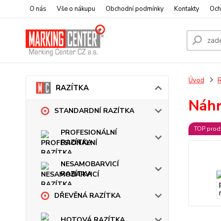
O nás
Vše o nákupu
Obchodní podmínky
Kontakty
Och
Úvod
RAZÍTKA
Náhr
STANDARDNÍ RAZÍTKA
TOP prod
PROFESIONÁLNÍ
RAZÍTKA
NESAMOBARVICÍ
RAZÍTKA
DŘEVĚNÁ RAZÍTKA
HOTOVÁ RAZÍTKA