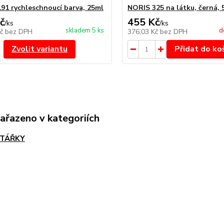
91 rychleschnoucí barva, 25ml
NORIS 325 na látku, černá, 
č
455 Kč
/
ks
/
ks
skladem 5 ks
d
Kč
bez DPH
376,03 Kč
bez DPH
Zvolit variantu
Přidat do ko
zařazeno v kategoriích
TÁŘKY