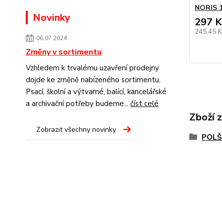
NORIS 1
Novinky
297 K
245,45 
06.07.2024
Změny v sortimentu
Vzhledem k trvalému uzavření prodejny
dojde ke změně nabízeného sortimentu.
Psací, školní a výtvarné, balící, kancelářské
a archivační potřeby budeme...
číst celé
Zboží 
Zobrazit všechny novinky
POLŠ