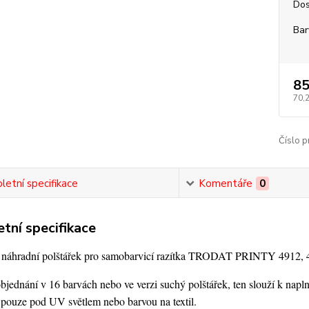
Dos
Bar
85
70,
Číslo p
etní specifikace
Komentáře
0
tní specifikace
í náhradní polštářek pro samobarvicí razítka TRODAT PRINTY 4912,
bjednání v 16 barvách nebo ve verzi suchý polštářek,
ten slouží k napl
 pouze pod UV světlem nebo barvou na textil.