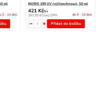
50 ml
NORIS 199 UV rychleschnoucí, 50 ml
421 Kč
/
ks
o 3 - 14 dnů
do 3 - 14 dnů
347,93 Kč
bez DPH
šíku
Přidat do košíku