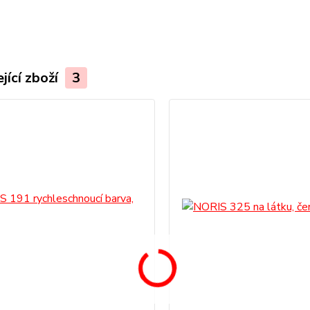
jící zboží
3