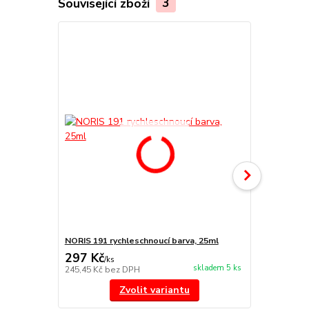
Související zboží
3
NORIS 191 rychleschnoucí barva, 25ml
NORIS 325 na
297 Kč
455 Kč
/
ks
/
ks
skladem 5 ks
245,45 Kč
bez DPH
376,03 Kč
be
Zvolit variantu