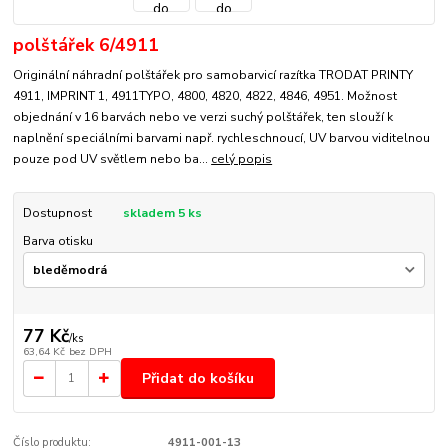
polštářek 6/4911
Originální náhradní polštářek pro samobarvicí razítka TRODAT PRINTY
4911, IMPRINT 1, 4911TYPO, 4800, 4820, 4822, 4846, 4951. Možnost
objednání v 16 barvách nebo ve verzi suchý polštářek, ten slouží k
naplnění speciálními barvami např. rychleschnoucí, UV barvou viditelnou
pouze pod UV světlem nebo ba...
celý popis
Dostupnost
skladem 5 ks
Barva otisku
77 Kč
/
ks
63,64 Kč
bez DPH
Přidat do košíku
Číslo produktu:
4911-001-13