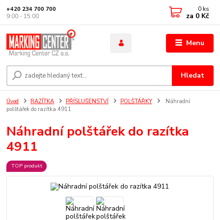
0
ks
+420 234 700 700
za
0 Kč
9:00 - 15:00
Menu
Hledat
Úvod
RAZÍTKA
PŘÍSLUŠENSTVÍ
POLŠTÁŘKY
Náhradní
polštářek do razítka 4911
Náhradní polštářek do razítka
4911
TOP produkt