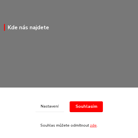
Kde nás najdete
Souhlasím
Nastavení
© Copyright 2020-2026 Marking Center CZ a.s.
Souhlas můžete odmítnout
zde
.
Vytvořeno na
Eshop-rychle.cz