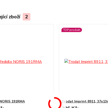
jící zboží
2
TOP produkt
o NORIS 191RMA
Trodat Imprint 8911, 37x1