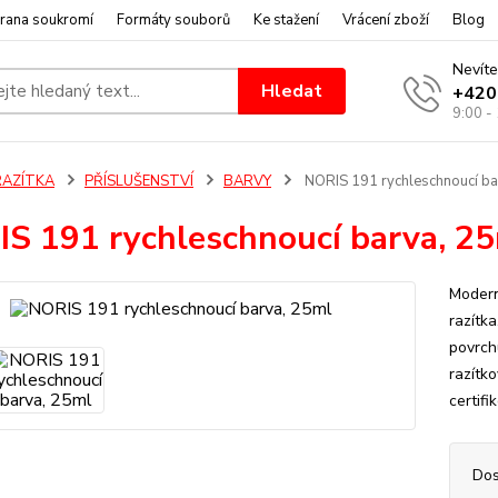
rana soukromí
Formáty souborů
Ke stažení
Vrácení zboží
Blog
Nevíte
Hledat
+420
9:00 -
RAZÍTKA
PŘÍSLUŠENSTVÍ
BARVY
NORIS 191 rychleschnoucí ba
S 191 rychleschnoucí barva, 2
Modern
razítk
povrch
razítk
certifi
Dos