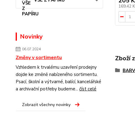
205 K
VŠE Z PAPÍRU
169,42 
Novinky
06.07.2024
Změny v sortimentu
Zboží 
Vzhledem k trvalému uzavření prodejny
BAR
dojde ke změně nabízeného sortimentu.
Psací, školní a výtvarné, balící, kancelářské
a archivační potřeby budeme...
číst celé
Zobrazit všechny novinky