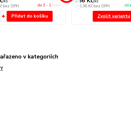
č
286 Kč
/
ks
/
ks
do 3 - 14 dnů
skl
Kč
bez DPH
236,36 Kč
bez DPH
Přidat do košíku
Zvolit variantu
zařazeno v kategoriích
VY