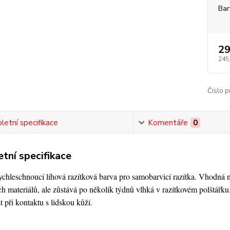
Bar
29
245
Číslo p
etní specifikace
Komentáře
0
tní specifikace
chleschnoucí lihová razítková barva pro samobarvicí razítka. Vhodná 
h materiálů, ale zůstává po několik týdnů vlhká v razítkovém polštářku
 při kontaktu s lidskou kůží.