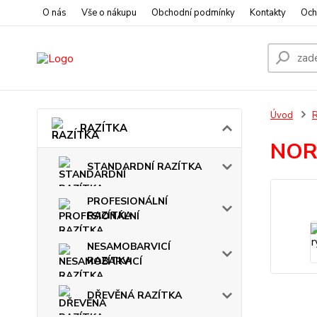
O nás
Vše o nákupu
Obchodní podmínky
Kontakty
Och
Úvod
RAZÍTKA
NORI
STANDARDNÍ RAZÍTKA
PROFESIONÁLNÍ
RAZÍTKA
NESAMOBARVICÍ
RAZÍTKA
DŘEVĚNÁ RAZÍTKA