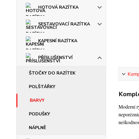
HOTOVÁ RAZÍTKA
SESTAVOVACÍ RAZÍTKA
KAPESNÍ RAZÍTKA
PŘÍSLUŠENSTVÍ
ŠTOČKY DO RAZÍTEK
Kompl
POLŠTÁŘKY
Komple
BARVY
Moderní ry
PODUŠKY
neporézníc
neškodnost
NÁPLNĚ