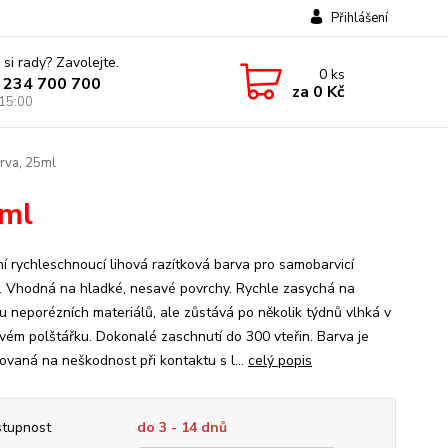
Přihlášení
 si rady? Zavolejte.
0
ks
 234 700 700
za
0 Kč
 15:00
rva, 25ml
5ml
í rychleschnoucí lihová razítková barva pro samobarvicí
a. Vhodná na hladké, nesavé povrchy. Rychle zasychá na
u neporézních materiálů, ale zůstává po několik týdnů vlhká v
ovém polštářku. Dokonalé zaschnutí do 300 vteřin. Barva je
kovaná na neškodnost při kontaktu s l...
celý popis
tupnost
do 3 - 14 dnů