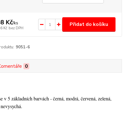
8 Kč
/
ks
Přidat do košíku
26 Kč
bez DPH
roduktu:
9051-6
Komentáře
0
 v 5 základních barvách - černá, modrá, červená, zelená,
u nevysychá.