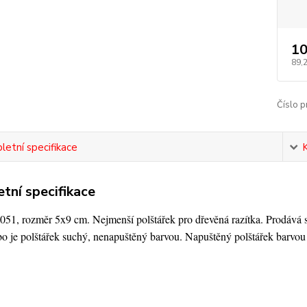
10
89,
Číslo p
etní specifikace
tní specifikace
51, rozměr 5x9 cm. Nejmenší polštářek pro dřevěná razítka. Prodává se
bo je polštářek suchý, nenapuštěný barvou. Napuštěný polštářek barvo