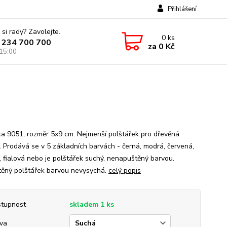
Přihlášení
 si rady? Zavolejte.
0
ks
 234 700 700
za
0 Kč
 15:00
a 9051, rozměr 5x9 cm. Nejmenší polštářek pro dřevěná
a. Prodává se v 5 základních barvách - černá, modrá, červená,
, fialová nebo je polštářek suchý, nenapuštěný barvou.
ěný polštářek barvou nevysychá.
celý popis
tupnost
skladem 1 ks
va