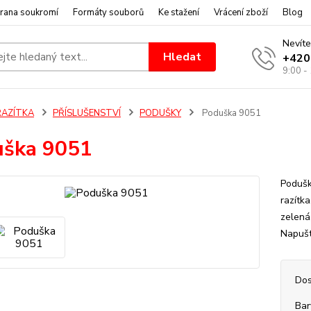
rana soukromí
Formáty souborů
Ke stažení
Vrácení zboží
Blog
Nevíte
Hledat
+420
9:00 -
RAZÍTKA
PŘÍSLUŠENSTVÍ
PODUŠKY
Poduška 9051
uška 9051
Podušk
razítk
zelená
Napušt
Dos
Bar