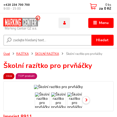
0
ks
+420 234 700 700
za
0 Kč
9:00 - 15:00
Menu
Hledat
Úvod
RAZÍTKA
ŠKOLNÍ RAZÍTKA
Školní razítko pro prvňáčky
Školní razítko pro prvňáčky
Akce
TOP produkt
Imprint 8911