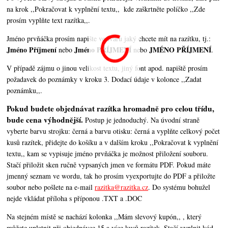
na krok ,,Pokračovat k vyplnění textu,,
kde zaškrtněte políčko ,,Zde
prosím vyplňte text razítka,,.
Jméno prvňáčka prosím napište ve tvaru jaký chcete mít na razítku, tj.:
Jméno Příjmení
Jméno PŘÍJMENÍ
JMÉNO PŘÍJMENÍ
nebo
nebo
.
V případě zájmu o jinou velikost textu, jiný font apod. napiště prosím
požadavek do poznámky v kroku 3. Dodací údaje v kolonce ,,Zadat
poznámku,,.
Pokud budete objednávat razítka hromadně pro celou třídu,
bude cena výhodnější.
Postup je jednoduchý. Na úvodní straně
vyberte barvu strojku: černá a barvu otisku: černá a vyplňte celkový počet
kusů razítek, přidejte do košíku a v dalším kroku ,,Pokračovat k vyplnění
textu,,
kam se vypisuje jméno prvňáčka je možnost přiložení souboru.
Stačí přiložit sken ručně vypsaných jmen ve formátu PDF. Pokud máte
jmenný seznam ve wordu, tak ho prosím vyexportujte do PDF a přiložte
soubor nebo pošlete na e-mail
razitka@razitka.cz
. Do systému bohužel
nejde vkládat příloha s příponou .TXT a .DOC
Na stejném místě se nachází kolonka ,,Mám slevový kupón,, , který
můžete uplatnit při objednávce 15 a více kusů razítek. Stačí vyplnit kód