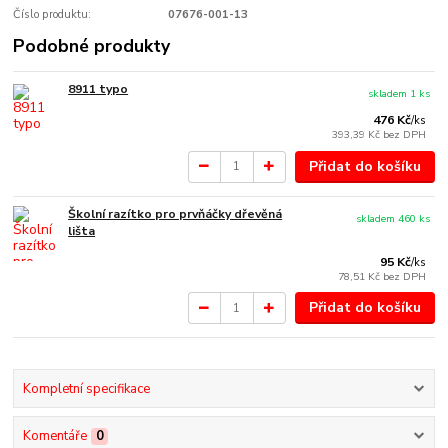
Číslo produktu:
07676-001-13
Podobné produkty
8911 typo
skladem 1 ks
476 Kč
/
ks
393,39 Kč
bez DPH
Přidat do košíku
Školní razítko pro prvňáčky dřevěná
skladem 460 ks
lišta
95 Kč
/
ks
78,51 Kč
bez DPH
Přidat do košíku
Kompletní specifikace
Komentáře
0