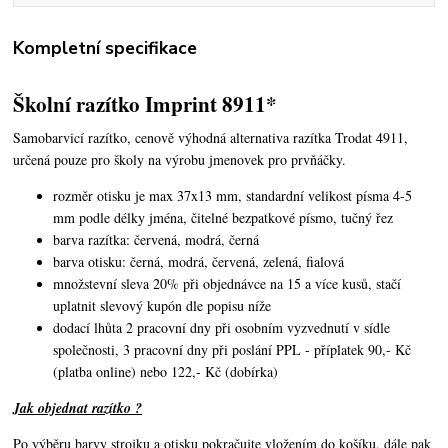
Kompletní specifikace
Školní razítko Imprint 8911*
Samobarvicí razítko, cenově výhodná alternativa razítka Trodat 4911,
určená pouze pro školy na výrobu jmenovek pro prvňáčky.
rozměr otisku je max 37x13 mm, standardní velikost písma 4-5
mm podle délky jména, čitelné bezpatkové písmo, tučný řez
barva razítka: červená, modrá, černá
barva otisku: černá, modrá, červená, zelená, fialová
množstevní sleva 20% při objednávce na 15 a více kusů, stačí
uplatnit slevový kupón dle popisu níže
dodací lhůta 2 pracovní dny při osobním vyzvednutí v sídle
společnosti, 3 pracovní dny při poslání PPL - příplatek 90,- Kč
(platba online) nebo 122,- Kč (dobírka)
Jak objednat razítko ?
Po výběru barvy strojku a otisku pokračujte vložením do košíku, dále pak