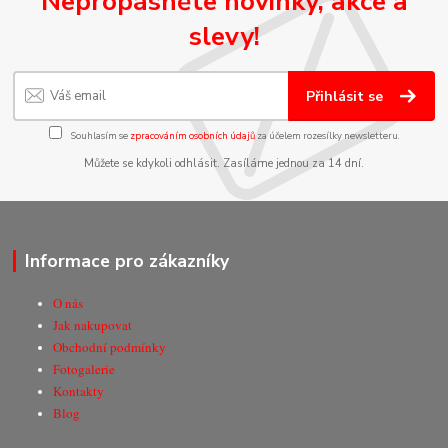
Nepropásněte novinky, akce a
slevy!
Přihlásit se
Souhlasím se
zpracováním osobních údajů
za účelem rozesílky newsletteru.
Můžete se kdykoli odhlásit. Zasíláme jednou za 14 dní.
Informace pro zákazníky
O nás
Jak nakupovat
Obchodní podmínky
Fotogalerie
Kontakty
Blog