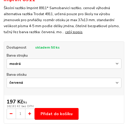
Školní razítko Imprint 8911* Samobarvicí razítko, cenově výhodná
alternativa razítka Trodat 4911, určená pouze pro školy na výrobu
jmenovek pro prvňáčky. rozměr otisku je max 37x13 mm, standardní
velikost písma 4-5 mm podle délky jména, čitelné bezpatkové písmo,
tučný řez barva razítka: červená, mo...
celý popis
Dostupnost
skladem 50 ks
Barva strojku
Barva otisku
197 Kč
/
ks
162,81 Kč
bez DPH
Přidat do košíku