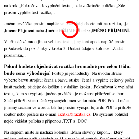
na krok ,,Pokračovat k vyplnění textu,,
kde zaškrtněte políčko ,,Zde
prosím vyplňte text razítka,,.
Jméno prvňáčka prosím napište ve tvaru jaký chcete mít na razítku, tj.:
Jméno Příjmení
Jméno PŘÍJMENÍ
JMÉNO PŘÍJMENÍ
nebo
nebo
.
V případě zájmu o jinou velikost textu, jiný font apod. napiště prosím
požadavek do poznámky v kroku 3. Dodací údaje v kolonce ,,Zadat
poznámku,,.
Pokud budete objednávat razítka hromadně pro celou třídu,
bude cena výhodnější.
Postup je jednoduchý. Na úvodní straně
vyberte barvu strojku: černá a barvu otisku: černá a vyplňte celkový počet
kusů razítek, přidejte do košíku a v dalším kroku ,,Pokračovat k vyplnění
textu,,
kam se vypisuje jméno prvňáčka je možnost přiložení souboru.
Stačí přiložit sken ručně vypsaných jmen ve formátu PDF. Pokud máte
jmenný seznam ve wordu, tak ho prosím vyexportujte do PDF a přiložte
soubor nebo pošlete na e-mail
razitka@razitka.cz
. Do systému bohužel
nejde vkládat příloha s příponou .TXT a .DOC
Na stejném místě se nachází kolonka ,,Mám slevový kupón,, , který
můžete uplatnit při objednávce 15 a více kusů razítek. Stačí vyplnit kód