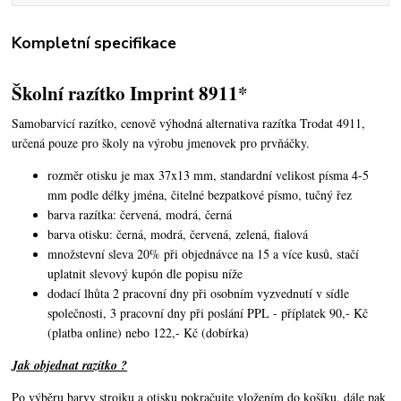
Kompletní specifikace
Školní razítko Imprint 8911*
Samobarvicí razítko, cenově výhodná alternativa razítka Trodat 4911,
určená pouze pro školy na výrobu jmenovek pro prvňáčky.
rozměr otisku je max 37x13 mm, standardní velikost písma 4-5
mm podle délky jména, čitelné bezpatkové písmo, tučný řez
barva razítka: červená, modrá, černá
barva otisku: černá, modrá, červená, zelená, fialová
množstevní sleva 20% při objednávce na 15 a více kusů, stačí
uplatnit slevový kupón dle popisu níže
dodací lhůta 2 pracovní dny při osobním vyzvednutí v sídle
společnosti, 3 pracovní dny při poslání PPL - příplatek 90,- Kč
(platba online) nebo 122,- Kč (dobírka)
Jak objednat razítko ?
Po výběru barvy strojku a otisku pokračujte vložením do košíku, dále pak