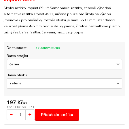
Školní razítko Imprint 8911* Samobarvicí razítko, cenově výhodná
alternativa razítka Trodat 4911, určená pouze pro školy na výrobu
jmenovek pro prvňáčky. rozměr otisku je max 37x13 mm, standardní
velikost písma 4-5 mm podle délky jména, čitelné bezpatkové písmo,
tučný řez barva razítka: červená, mo...
celý popis
Dostupnost
skladem 50 ks
Barva strojku
Barva otisku
197 Kč
/
ks
162,81 Kč
bez DPH
Přidat do košíku