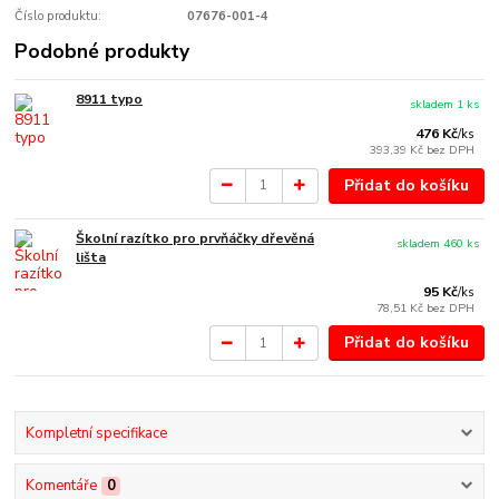
Číslo produktu:
07676-001-4
Podobné produkty
8911 typo
skladem 1 ks
476 Kč
/
ks
393,39 Kč
bez DPH
Přidat do košíku
Školní razítko pro prvňáčky dřevěná
skladem 460 ks
lišta
95 Kč
/
ks
78,51 Kč
bez DPH
Přidat do košíku
Kompletní specifikace
Komentáře
0