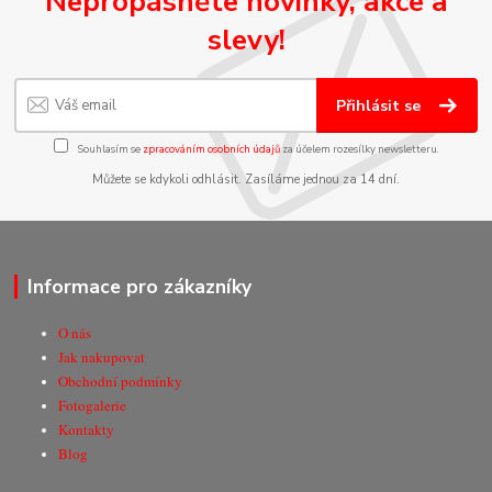
Nepropásněte novinky, akce a
slevy!
Přihlásit se
Souhlasím se
zpracováním osobních údajů
za účelem rozesílky newsletteru.
Můžete se kdykoli odhlásit. Zasíláme jednou za 14 dní.
Informace pro zákazníky
O nás
Jak nakupovat
Obchodní podmínky
Fotogalerie
Kontakty
Blog