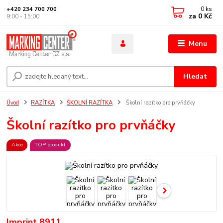
0
ks
+420 234 700 700
za
0 Kč
9:00 - 15:00
Menu
Hledat
Úvod
RAZÍTKA
ŠKOLNÍ RAZÍTKA
Školní razítko pro prvňáčky
Školní razítko pro prvňáčky
Akce
TOP produkt
Imprint 8911