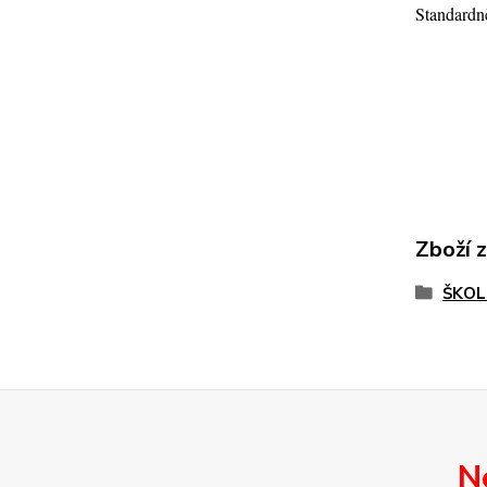
Standardně
Zboží 
ŠKOL
N