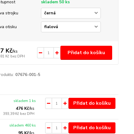
tupnost
skladem 50 ks
va strojku
va otisku
7 Kč
/
ks
Přidat do košíku
,81 Kč
bez DPH
roduktu:
07676-001-5
skladem 1 ks
Přidat do košíku
476 Kč
/
ks
393,39 Kč
bez DPH
skladem 460 ks
Přidat do košíku
95 Kč
/
ks