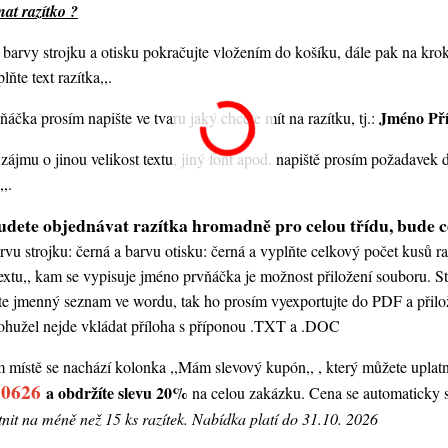
at razítko ?
barvy strojku a otisku pokračujte vložením do košíku, dále pak na krok
ňte text razítka,,.
Jméno Př
áčka prosím napište ve tvaru jaký chcete mít na razítku, tj.:
zájmu o jinou velikost textu, jiný font apod. napiště prosím požadave
,.
dete objednávat razítka hromadně pro celou třídu, bude c
rvu strojku: černá a barvu otisku: černá a vyplňte celkový počet kusů ra
extu,,
kam se vypisuje jméno prvňáčka je možnost přiložení souboru. St
e jmenný seznam ve wordu, tak ho prosím vyexportujte do PDF a přilož
ohužel nejde vkládat příloha s příponou .TXT a .DOC
 místě se nachází kolonka ,,Mám slevový kupón,, , který můžete uplatni
0626
a obdržíte slevu 20%
na celou zakázku. Cena se automaticky sn
tnit na méně než 15 ks razítek. Nabídka platí do 31.10. 2026