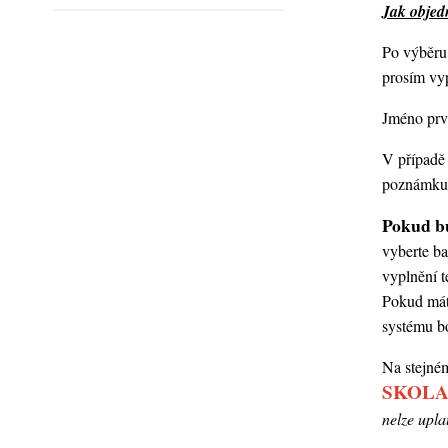
Jak objedn
Po výběru 
prosím vypl
Jméno prvň
V případě 
poznámku,
Pokud bu
vyberte ba
vyplnění t
Pokud mát
systému b
Na stejném
SKOLA
nelze upla