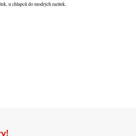
tek, u chlapců do modrých razítek.
y!