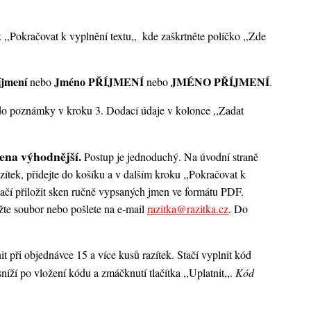
 ,,Pokračovat k vyplnění textu,,
kde zaškrtněte políčko ,,Zde
íjmení
Jméno PŘÍJMENÍ
JMÉNO PŘÍJMENÍ
nebo
nebo
.
k do poznámky v kroku 3. Dodací údaje v kolonce ,,Zadat
ena výhodnější.
Postup je jednoduchý. Na úvodní straně
zítek, přidejte do košíku a v dalším kroku ,,Pokračovat k
ačí přiložit sken ručně vypsaných jmen ve formátu PDF.
te soubor nebo pošlete na e-mail
razitka@razitka.cz
. Do
t při objednávce 15 a více kusů razítek. Stačí vyplnit kód
íží po vložení kódu a zmáčknutí tlačítka ,,Uplatnit,,.
Kód