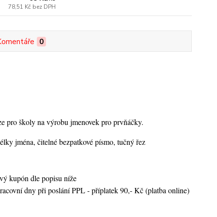
78,51 Kč
bez DPH
Komentáře
0
uze pro školy na výrobu jmenovek pro prvňáčky.
lky jména, čitelné bezpatkové písmo, tučný řez
ový kupón dle popisu níže
racovní dny při poslání PPL - příplatek 90,- Kč (platba online)