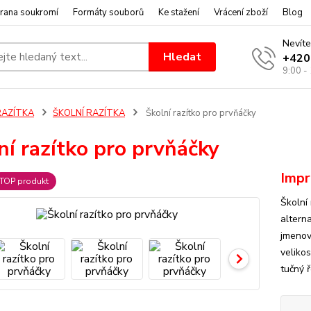
rana soukromí
Formáty souborů
Ke stažení
Vrácení zboží
Blog
Nevíte
Hledat
+420
9:00 -
RAZÍTKA
ŠKOLNÍ RAZÍTKA
Školní razítko pro prvňáčky
ní razítko pro prvňáčky
Impr
TOP produkt
Školní
altern
jmenov
veliko
tučný ř