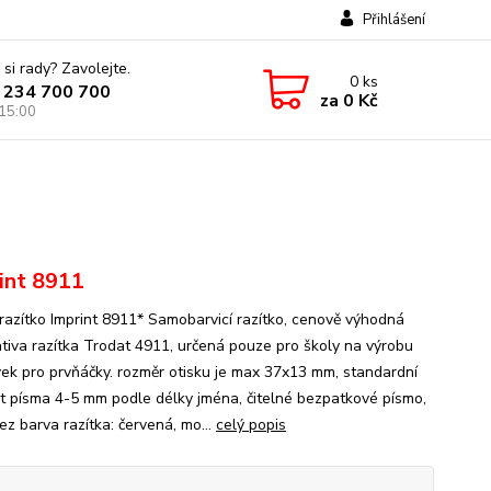
Přihlášení
 si rady? Zavolejte.
0
ks
 234 700 700
za
0 Kč
 15:00
int 8911
 razítko Imprint 8911* Samobarvicí razítko, cenově výhodná
ativa razítka Trodat 4911, určená pouze pro školy na výrobu
ek pro prvňáčky. rozměr otisku je max 37x13 mm, standardní
st písma 4-5 mm podle délky jména, čitelné bezpatkové písmo,
ez barva razítka: červená, mo...
celý popis