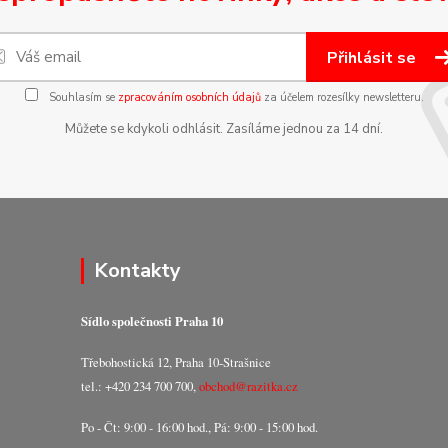
Přihlásit se
Souhlasím se
zpracováním osobních údajů
za účelem rozesílky newsletteru.
Můžete se kdykoli odhlásit. Zasíláme jednou za 14 dní.
Kontakty
Sídlo společnosti Praha 10
Třebohostická 12, Praha 10-Strašnice
tel.: +420 234 700 700,
obchod@razitka.cz
Po - Čt: 9:00 - 16:00 hod., Pá: 9:00 - 15:00 hod.