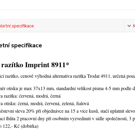
etní specifikace
tní specifikace
 razítko Imprint 8911*
í razítko, cenově výhodná alternativa razítka Trodat 4911, určená po
měr otisku je max 37x13 mm, standardní velikost písma 4-5 mm podle dé
a razítka: červená, modrá, černá
a otisku: černá, modrá, červená, zelená, fialová
stevní sleva 20% při objednávce na 15 a více kusů, stačí uplatnit slev
cí lhůta 2 pracovní dny při osobním vyzvednutí v sídle společnosti, 3 p
o 122,- Kč (dobírka)