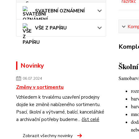
SVATEBNÍ OZNÁMENÍ
Kompl
VŠE Z PAPÍRU
Komple
Školní
Novinky
Samobarvic
06.07.2024
Změny v sortimentu
roz
Vzhledem k trvalému uzavření prodejny
barv
dojde ke změně nabízeného sortimentu.
barv
Psací, školní a výtvarné, balící, kancelářské
množ
a archivační potřeby budeme...
číst celé
doda
neb
Zobrazit všechny novinky